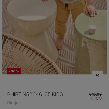
-30%
SHIRT N58646-35 KIDS
€
15,
99
€
11,
19
Dirkje