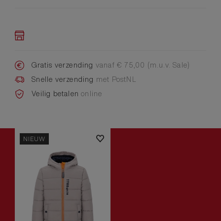
Gratis verzending
vanaf € 75,00 (m.u.v. Sale)
Snelle verzending
met PostNL
Veilig betalen
online
NIEUW