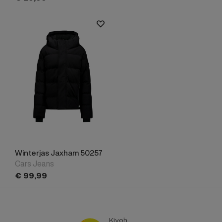
Winterjas Jaxham 50257
Cars Jeans
€
99,
99