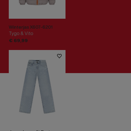
Winterjas X607-6201
Tygo & Vito
€
69,
99