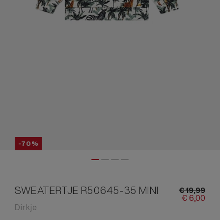
-70%
SWEATERTJE R50645-35 MINI
€
19,
99
€
6,
00
Dirkje