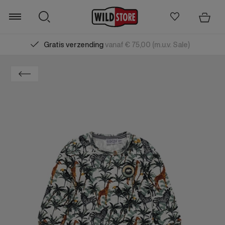
Gratis verzending
vanaf € 75,00 (m.u.v. Sale)
Zoeken