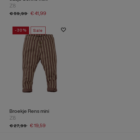
Z8
€
41,
99
€
59,
99
-30%
Sale
Broekje Rens mini
Z8
€
19,
59
€
27,
99