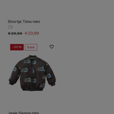
Shortje Timo mini
Z8
€
23,
99
€
29,
99
-30%
Sale
Jasje Senne mini