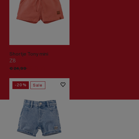
Shortje Tony mini
Z8
€
19,
99
€
24,
99
-20%
Sale