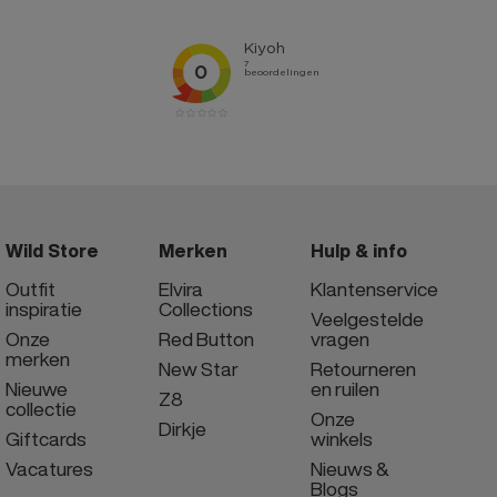
Wild Store
Merken
Hulp & info
Outfit
Elvira
Klantenservice
inspiratie
Collections
Veelgestelde
Onze
Red Button
vragen
merken
New Star
Retourneren
Nieuwe
en ruilen
Z8
collectie
Onze
Dirkje
Giftcards
winkels
Vacatures
Nieuws &
Blogs