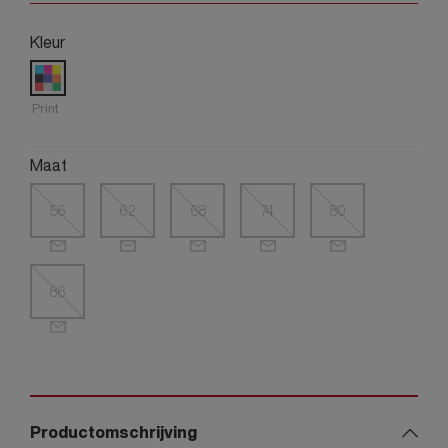
Kleur
Print
Maat
56
62
68
74
80
86
Productomschrijving