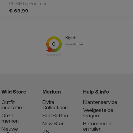
POSH by Poelman
€
69,
99
Wild Store
Merken
Hulp & info
Outfit
Elvira
Klantenservice
inspiratie
Collections
Veelgestelde
Onze
Red Button
vragen
merken
New Star
Retourneren
Nieuwe
en ruilen
Z8