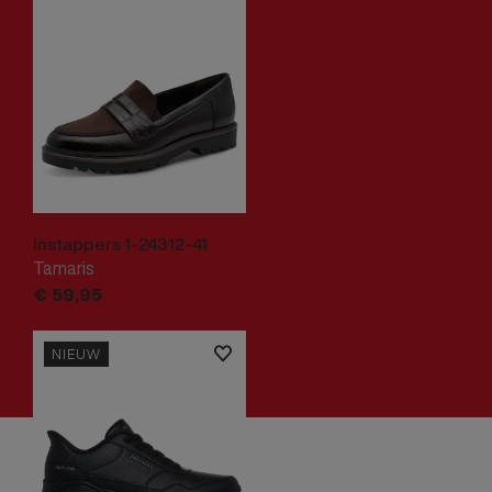
Instappers 1-24312-41
Tamaris
€
59,
95
NIEUW