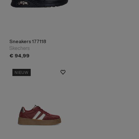
Sneakers 177118
Skechers
€
94,
99
NIEUW