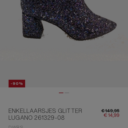
-90%
ENKELLAARSJES GLITTER
€
149,
95
€
14,
99
LUGANO 261329-08
DWRS