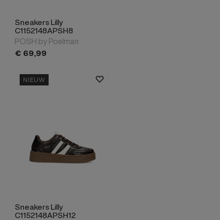
Sneakers Lilly
C1152148APSH8
POSH by Poelman
€
69,
99
NIEUW
Sneakers Lilly
C1152148APSH12