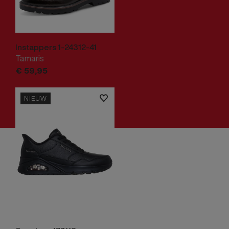
Instappers 1-24312-41
Tamaris
€
59,
95
NIEUW