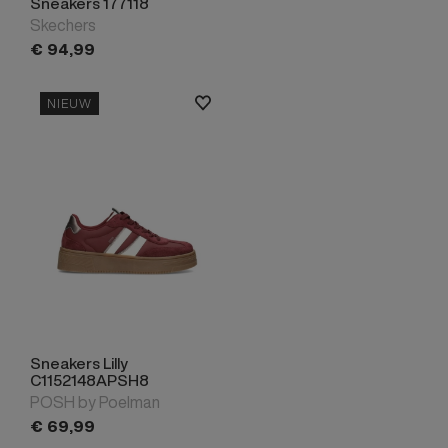
Sneakers 177118
Skechers
€
94,
99
NIEUW
Sneakers Lilly
C1152148APSH8
POSH by Poelman
€
69,
99