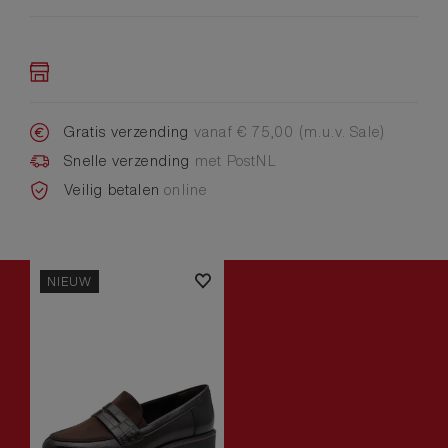
Gratis verzending
vanaf € 75,00 (m.u.v. Sale)
Snelle verzending
met PostNL
Veilig betalen
online
NIEUW