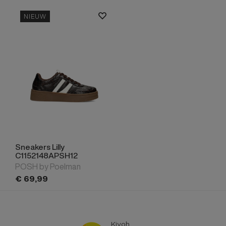
NIEUW
Sneakers Lilly
C1152148APSH12
POSH by Poelman
€
69,
99