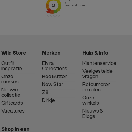
Wild Store
Merken
Hulp & info
Outfit
Elvira
Klantenservice
inspiratie
Collections
Veelgestelde
Onze
Red Button
vragen
merken
New Star
Retourneren
Nieuwe
en ruilen
Z8
collectie
Onze
Dirkje
Giftcards
winkels
Vacatures
Nieuws &
Blogs
Shop in een