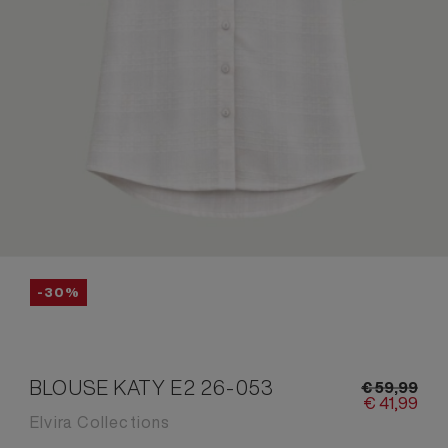
-30%
BLOUSE KATY E2 26-053
€
59,
99
€
41,
99
Elvira Collections