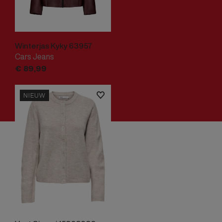
Winterjas Kyky 63957
Cars Jeans
€
89,
99
NIEUW