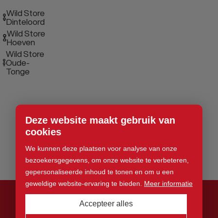
Wild Store
Dinteloord
Wild Store
Hoeven
Wild Store
Oude-
Tonge
Deze website maakt gebruik van
cookies
We kunnen deze plaatsen voor analyse van onze
bezoekersgegevens, om onze website te verbeteren,
gepersonaliseerde inhoud te tonen en om u een
geweldige website-ervaring te bieden.
Meer informatie
Accepteer alles
© 2026 Wild Store. Alle rechten voorbehouden