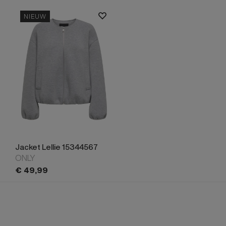
NIEUW
Jacket Lellie 15344567
ONLY
€
49,
99