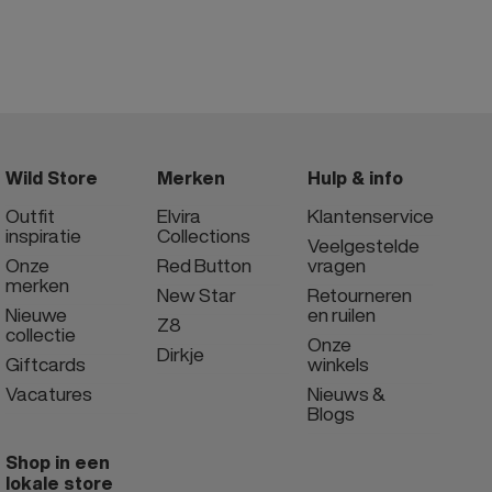
Wild Store
Merken
Hulp & info
Outfit
Elvira
Klantenservice
inspiratie
Collections
Veelgestelde
Onze
Red Button
vragen
merken
New Star
Retourneren
Nieuwe
en ruilen
Z8
collectie
Onze
Dirkje
Giftcards
winkels
Vacatures
Nieuws &
Blogs
Shop in een
lokale store