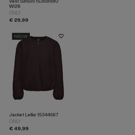
Vest Simoni 15368980
WI26
ONLY
€
29,
99
NIEUW
Jacket Lellie 15344567
ONLY
€
49,
99