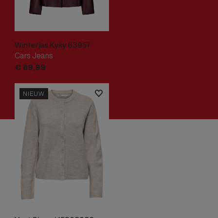
Winterjas Kyky 63957
Cars Jeans
€
89,
99
NIEUW