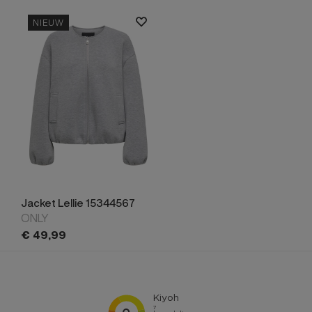
NIEUW
Jacket Lellie 15344567
ONLY
€
49,
99