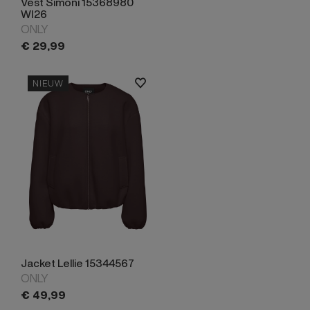
Vest Simoni 15368980
WI26
ONLY
€
29,
99
NIEUW
Jacket Lellie 15344567
ONLY
€
49,
99