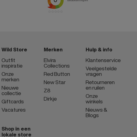
Wild Store
Merken
Hulp & info
Outfit
Elvira
Klantenservice
inspiratie
Collections
Veelgestelde
Onze
Red Button
vragen
merken
New Star
Retourneren
Nieuwe
en ruilen
Z8
collectie
Onze
Dirkje
Giftcards
winkels
Vacatures
Nieuws &
Blogs
Shop in een
lokale store