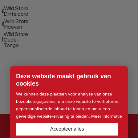
Wild Store
Dinteloord
Wild Store
Hoeven
Wild Store
Oude-
Tonge
Deze website maakt gebruik van
cookies
We kunnen deze plaatsen voor analyse van onze
bezoekersgegevens, om onze website te verbeteren,
gepersonaliseerde inhoud te tonen en om u een
geweldige website-ervaring te bieden.
Meer informatie
Accepteer alles
© 2026 Wild Store. Alle rechten voorbehouden