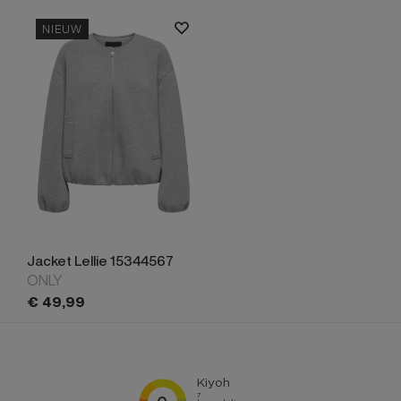
NIEUW
Jacket Lellie 15344567
ONLY
€
49,
99