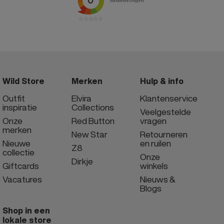
Wild Store
Merken
Hulp & info
Outfit
Elvira
Klantenservice
inspiratie
Collections
Veelgestelde
Onze
Red Button
vragen
merken
New Star
Retourneren
Nieuwe
en ruilen
Z8
collectie
Onze
Dirkje
Giftcards
winkels
Vacatures
Nieuws &
Blogs
Shop in een
lokale store