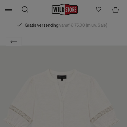
Gratis verzending
vanaf € 75,00 (m.u.v. Sale)
Zoeken