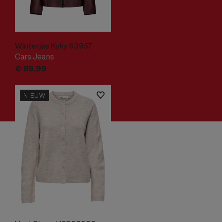
Winterjas Kyky 63957
Cars Jeans
€
89,
99
NIEUW