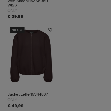
Vest Simoni 15368980
WI26
ONLY
€
29,
99
NIEUW
Jacket Lellie 15344567
ONLY
€
49,
99