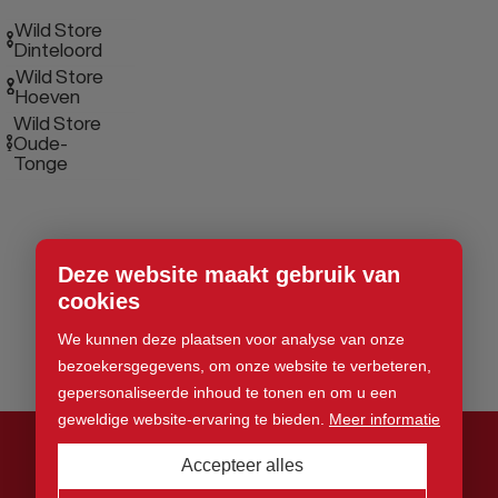
Wild Store
Dinteloord
Wild Store
Hoeven
Wild Store
Oude-
Tonge
Deze website maakt gebruik van
cookies
We kunnen deze plaatsen voor analyse van onze
bezoekersgegevens, om onze website te verbeteren,
gepersonaliseerde inhoud te tonen en om u een
geweldige website-ervaring te bieden.
Meer informatie
Accepteer alles
© 2026 Wild Store. Alle rechten voorbehouden