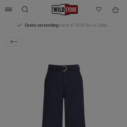
Gratis verzending
vanaf € 75,00 (m.u.v. Sale)
Zoeken