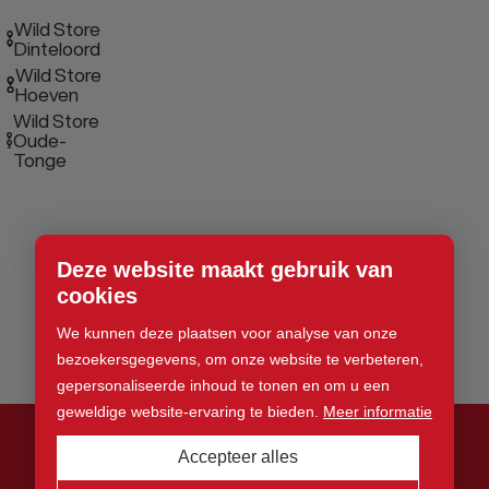
Wild Store
Dinteloord
Wild Store
Hoeven
Wild Store
Oude-
Tonge
Deze website maakt gebruik van
cookies
We kunnen deze plaatsen voor analyse van onze
bezoekersgegevens, om onze website te verbeteren,
gepersonaliseerde inhoud te tonen en om u een
geweldige website-ervaring te bieden.
Meer informatie
Accepteer alles
© 2026 Wild Store. Alle rechten voorbehouden