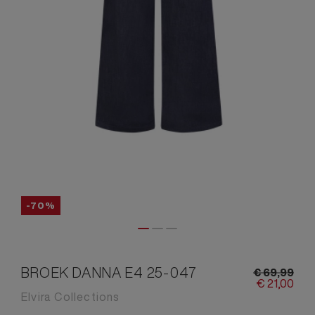
-70%
BROEK DANNA E4 25-047
€
69,
99
€
21,
00
Elvira Collections