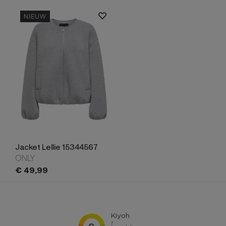
NIEUW
Jacket Lellie 15344567
ONLY
€
49,
99