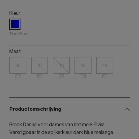
Kleur
Dark Blue
Maat
36
38
40
42
44
Productomschrijving
Broek Danna voor dames van het merk Elvira.
Verkrijgbaar in de spijkerkleur dark blue melange.