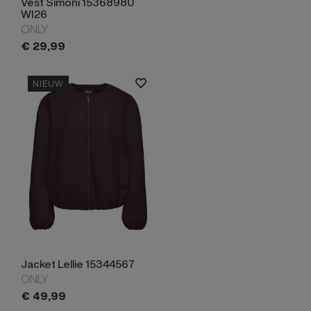
Vest Simoni 15368980
WI26
ONLY
€
29,
99
NIEUW
Jacket Lellie 15344567
ONLY
€
49,
99