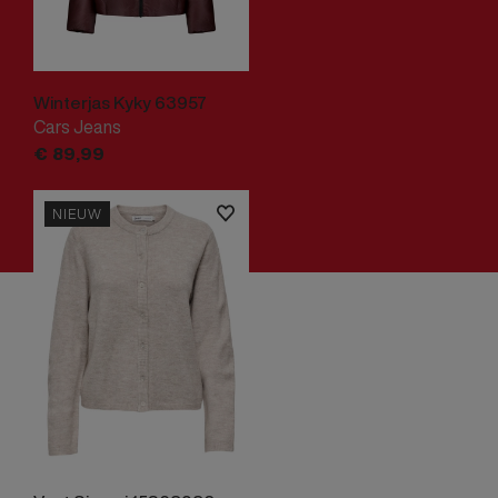
Winterjas Kyky 63957
Cars Jeans
€
89,
99
NIEUW