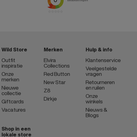
Wild Store
Merken
Hulp & info
Outfit
Elvira
Klantenservice
inspiratie
Collections
Veelgestelde
Onze
Red Button
vragen
merken
New Star
Retourneren
Nieuwe
en ruilen
Z8
collectie
Onze
Dirkje
Giftcards
winkels
Vacatures
Nieuws &
Blogs
Shop in een
lokale store