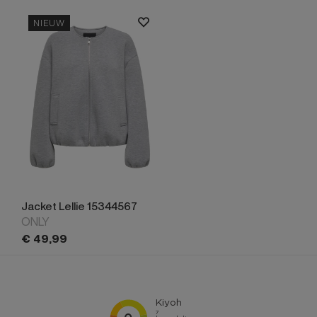
NIEUW
Jacket Lellie 15344567
ONLY
€
49,
99