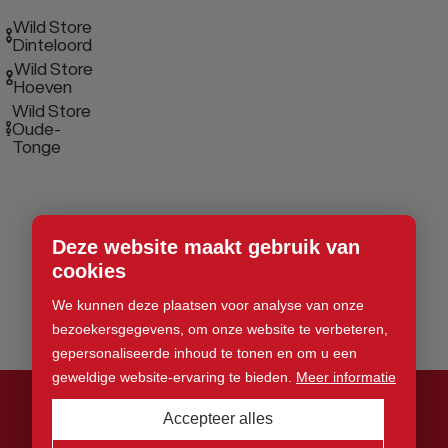
Wild Store
Dinteloord
Wild Store
Hoeven
Wild Store
Oude-
Tonge
Deze website maakt gebruik van
cookies
We kunnen deze plaatsen voor analyse van onze
bezoekersgegevens, om onze website te verbeteren,
gepersonaliseerde inhoud te tonen en om u een
geweldige website-ervaring te bieden.
Meer informatie
Accepteer alles
© 2026 Wild Store. Alle rechten voorbehouden