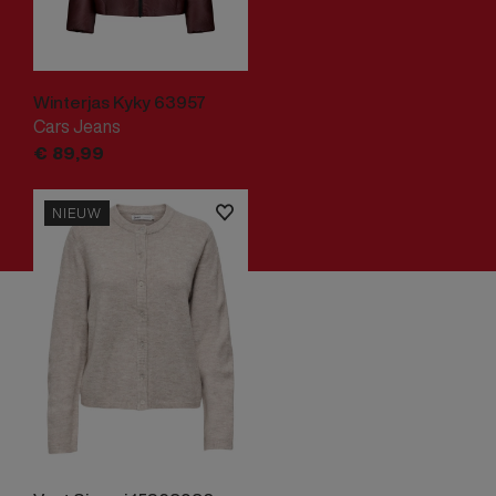
Winterjas Kyky 63957
Cars Jeans
€
89,
99
NIEUW