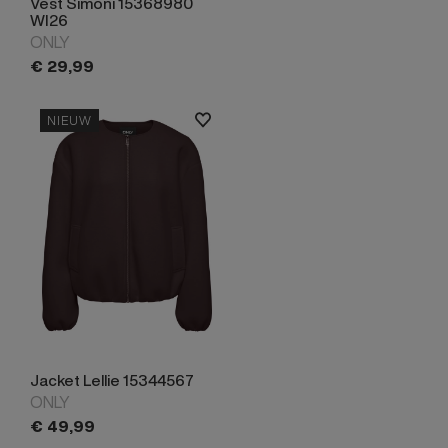
Vest Simoni 15368980
WI26
ONLY
€
29,
99
NIEUW
Jacket Lellie 15344567
ONLY
€
49,
99