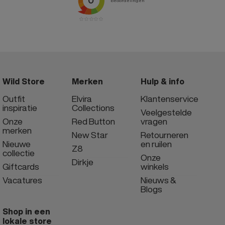
Wild Store
Merken
Hulp & info
Outfit
Elvira
Klantenservice
inspiratie
Collections
Veelgestelde
Onze
Red Button
vragen
merken
New Star
Retourneren
Nieuwe
en ruilen
Z8
collectie
Onze
Dirkje
Giftcards
winkels
Vacatures
Nieuws &
Blogs
Shop in een
lokale store