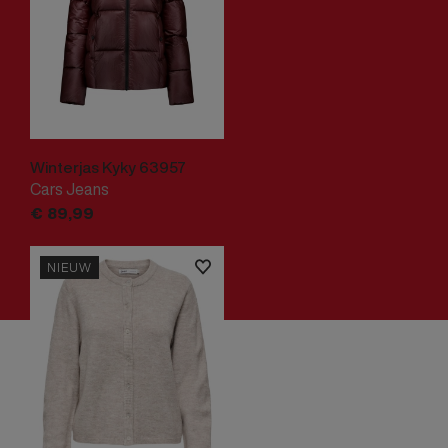
Winterjas Kyky 63957
Cars Jeans
€
89,
99
NIEUW