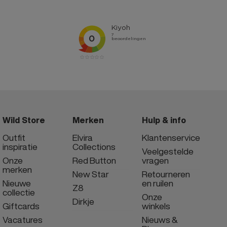
Wild Store
Merken
Hulp & info
Outfit
Elvira
Klantenservice
inspiratie
Collections
Veelgestelde
Onze
Red Button
vragen
merken
New Star
Retourneren
Nieuwe
en ruilen
Z8
collectie
Onze
Dirkje
Giftcards
winkels
Vacatures
Nieuws &