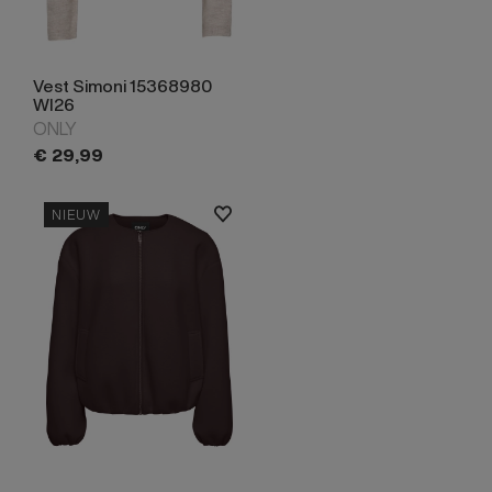
Vest Simoni 15368980
WI26
ONLY
€
29,
99
NIEUW