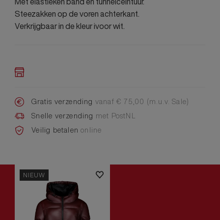
Met elastieken band en tunnelceintuur.
Steezakken op de voren achterkant.
Verkrijgbaar in de kleur ivoor wit.
Gratis verzending
vanaf € 75,00 (m.u.v. Sale)
Snelle verzending
met PostNL
Veilig betalen
online
NIEUW