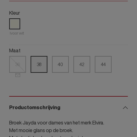
Kleur
Ivoor wit
Maat
36
38
40
42
44
Productomschrijving
Broek Jayda voor dames van het merk Elvira.
Met mooie glans op de broek.