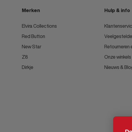
Merken
Hulp & info
Elvira Collections
Klantenservi
Red Button
Veelgestelde
New Star
Retourneren e
Z8
Onze winkels
Dirkje
Nieuws & Blo
De