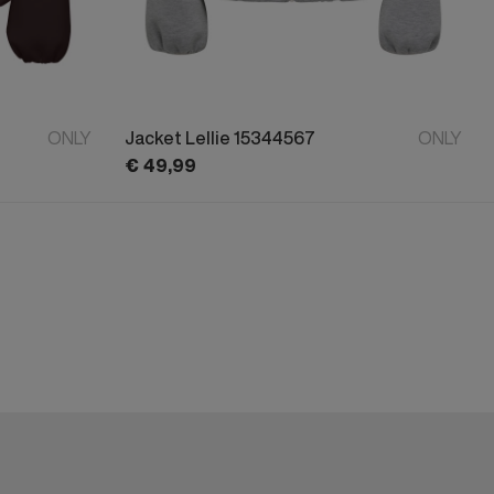
ONLY
Jacket Lellie 15344567
ONLY
€
49,
99