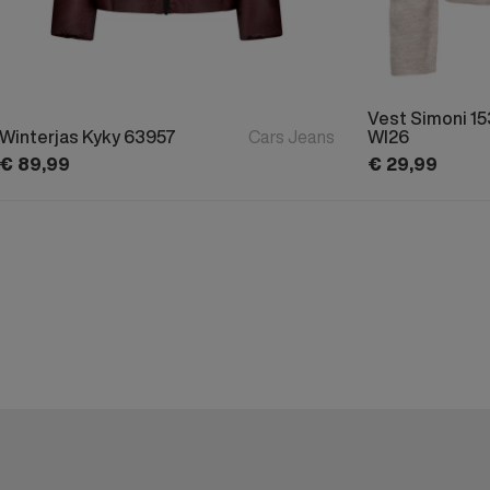
Vest Simoni 1
Winterjas Kyky 63957
Cars Jeans
WI26
€
89,
99
€
29,
99