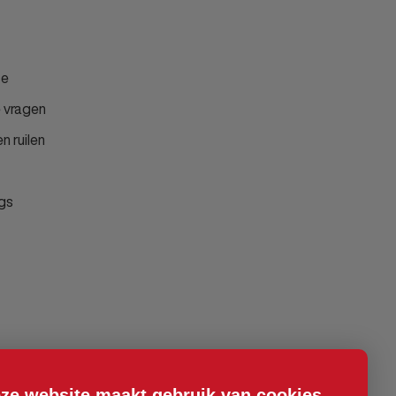
ce
 vragen
n ruilen
gs
ze website maakt gebruik van cookies