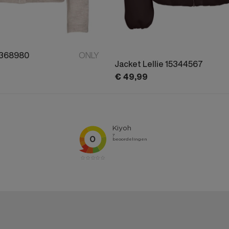
5368980
ONLY
Jacket Lellie 15344567
€
49,
99