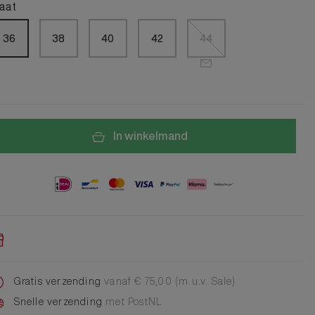
Alle Jongens Accessoires
aat
Cap
Giftset
36
38
40
42
44
DA Voet accessoire
DA Broche
Telefoonkoord
Alle Damesaccessoires
In winkelmand
Gratis verzending
vanaf € 75,00 (m.u.v. Sale)
Snelle verzending
met PostNL