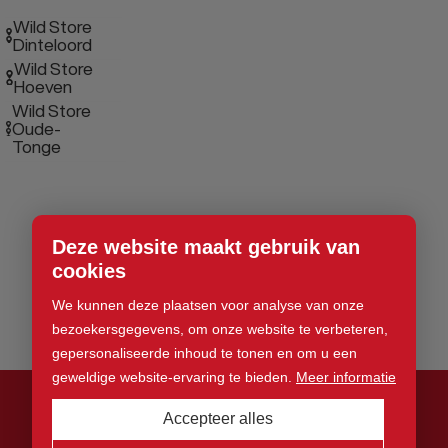
Wild Store
Dinteloord
Wild Store
Hoeven
Wild Store
Oude-
Tonge
Deze website maakt gebruik van
cookies
We kunnen deze plaatsen voor analyse van onze
bezoekersgegevens, om onze website te verbeteren,
gepersonaliseerde inhoud te tonen en om u een
geweldige website-ervaring te bieden.
Meer informatie
Accepteer alles
© 2026 Wild Store. Alle rechten voorbehouden