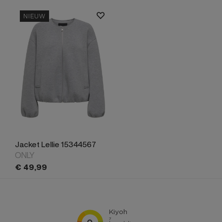
NIEUW
Jacket Lellie 15344567
ONLY
€
49,
99