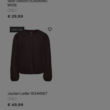
Vest Simoni 15368980
WI26
ONLY
€
29,
99
NIEUW
Jacket Lellie 15344567
ONLY
€
49,
99