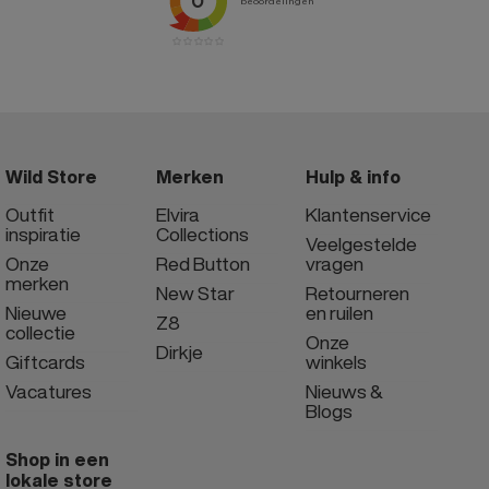
Wild Store
Merken
Hulp & info
Outfit
Elvira
Klantenservice
inspiratie
Collections
Veelgestelde
Onze
Red Button
vragen
merken
New Star
Retourneren
Nieuwe
en ruilen
Z8
collectie
Onze
Dirkje
Giftcards
winkels
Vacatures
Nieuws &
Blogs
Shop in een
lokale store