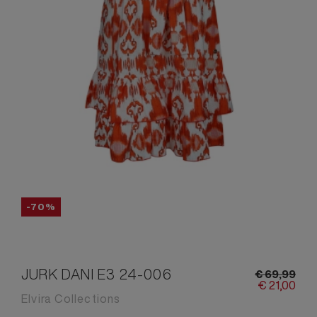
-70%
JURK DANI E3 24-006
€
69,
99
€
21,
00
Elvira Collections