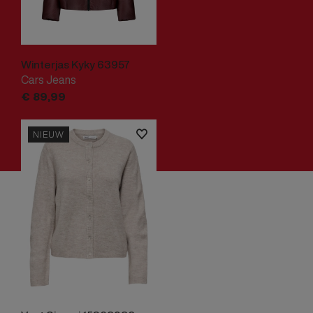
Winterjas Kyky 63957
Cars Jeans
€
89,
99
NIEUW