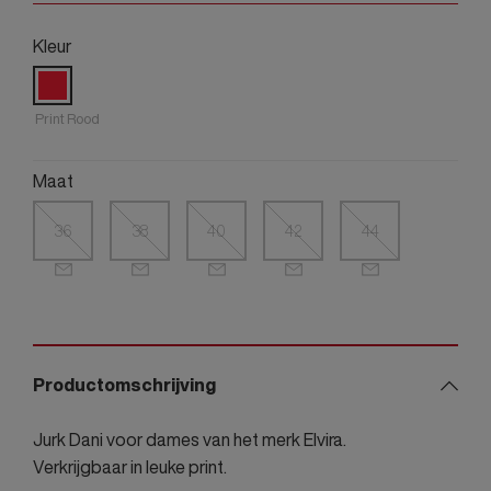
Kleur
Print Rood
Maat
36
38
40
42
44
Productomschrijving
Jurk Dani voor dames van het merk Elvira.
Verkrijgbaar in leuke print.