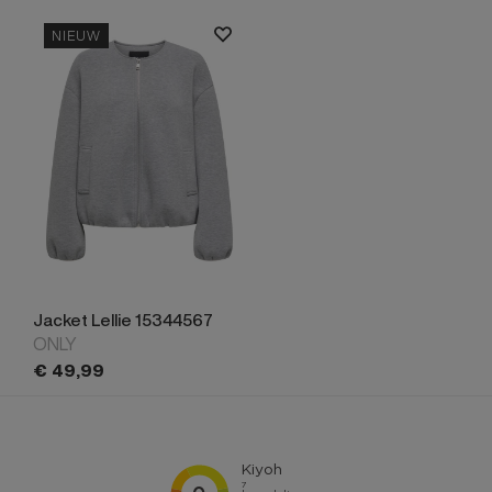
NIEUW
Jacket Lellie 15344567
ONLY
€
49,
99