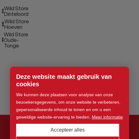
Wild Store
Dinteloord
Wild Store
Hoeven
Wild Store
Oude-
Tonge
Deze website maakt gebruik van
cookies
We kunnen deze plaatsen voor analyse van onze
bezoekersgegevens, om onze website te verbeteren,
gepersonaliseerde inhoud te tonen en om u een
geweldige website-ervaring te bieden.
Meer informatie
Accepteer alles
© 2026 Wild Store. Alle rechten voorbehouden