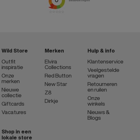
Wild Store
Merken
Hulp & info
Outfit
Elvira
Klantenservice
inspiratie
Collections
Veelgestelde
Onze
Red Button
vragen
merken
New Star
Retourneren
Nieuwe
en ruilen
Z8
collectie
Onze
Dirkje
Giftcards
winkels
Vacatures
Nieuws &
Blogs
Shop in een
lokale store