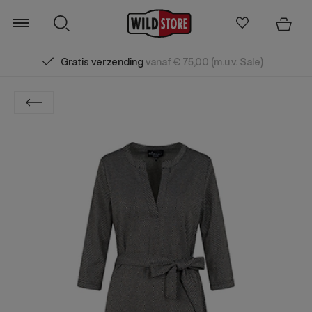
Gratis verzending
vanaf € 75,00 (m.u.v. Sale)
Zoeken