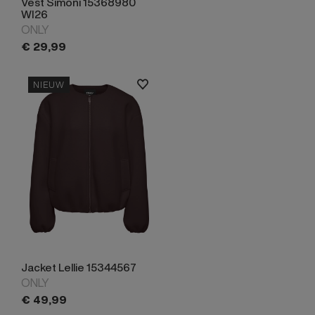
Vest Simoni 15368980
WI26
ONLY
€
29,
99
NIEUW
Jacket Lellie 15344567
ONLY
€
49,
99