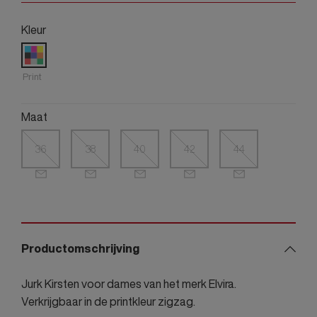
Kleur
Print
Maat
36
38
40
42
44
Productomschrijving
Jurk Kirsten voor dames van het merk Elvira.
Verkrijgbaar in de printkleur zigzag.