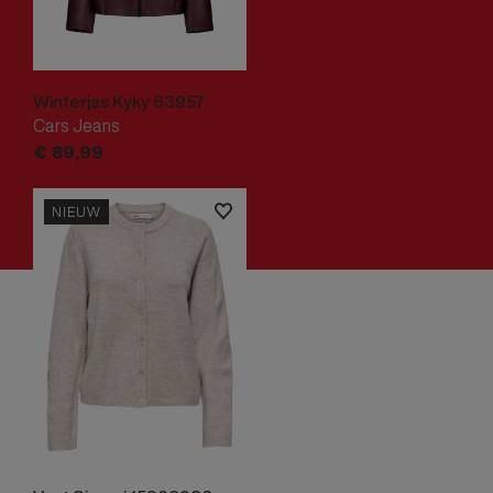
Winterjas Kyky 63957
Cars Jeans
€
89,
99
NIEUW