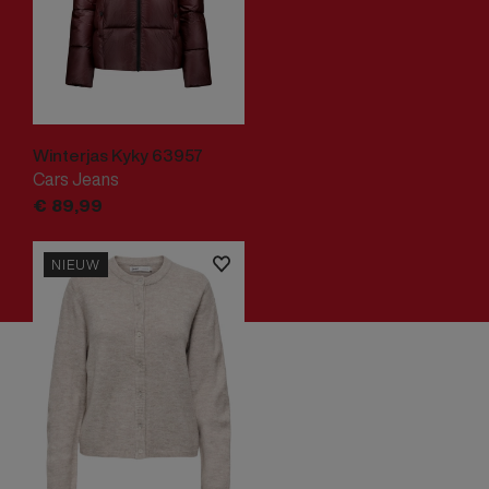
Winterjas Kyky 63957
Cars Jeans
€
89,
99
NIEUW