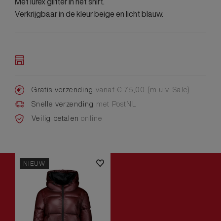
Met lurex glitter in het shirt.
Verkrijgbaar in de kleur beige en licht blauw.
Gratis verzending
vanaf € 75,00 (m.u.v. Sale)
Snelle verzending
met PostNL
Veilig betalen
online
NIEUW