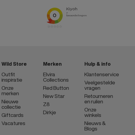
Wild Store
Merken
Hulp & info
Outfit
Elvira
Klantenservice
inspiratie
Collections
Veelgestelde
Onze
Red Button
vragen
merken
New Star
Retourneren
Nieuwe
en ruilen
Z8
collectie
Onze
Dirkje
Giftcards
winkels
Vacatures
Nieuws &
Blogs