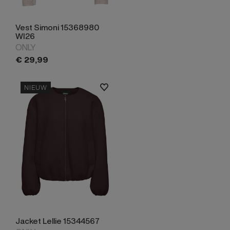
Vest Simoni 15368980
WI26
ONLY
€
29,
99
NIEUW
Jacket Lellie 15344567