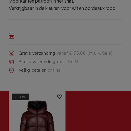
Mooi kanten patroon in het shirt.
Verkrijgbaar in de kleuren ivoor wit en bordeaux rood.
Gratis verzending
vanaf € 75,00 (m.u.v. Sale)
Snelle verzending
met PostNL
Veilig betalen
online
NIEUW