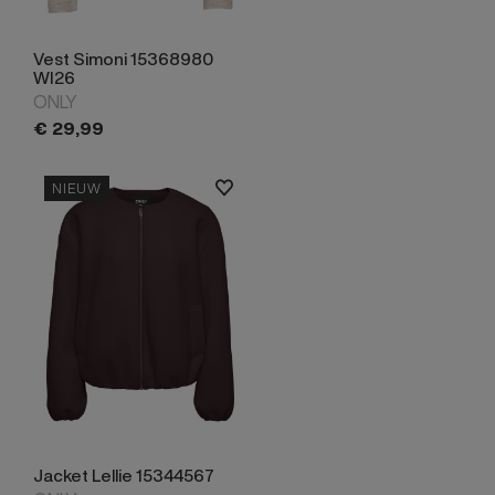
Vest Simoni 15368980
WI26
ONLY
€
29,
99
NIEUW
Jacket Lellie 15344567