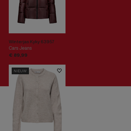
Winterjas Kyky 63957
Cars Jeans
€
89,
99
NIEUW