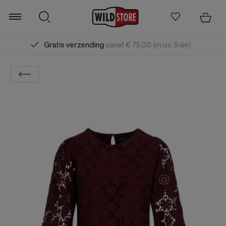
Gratis verzending
vanaf € 75,00 (m.u.v. Sale)
Zoeken