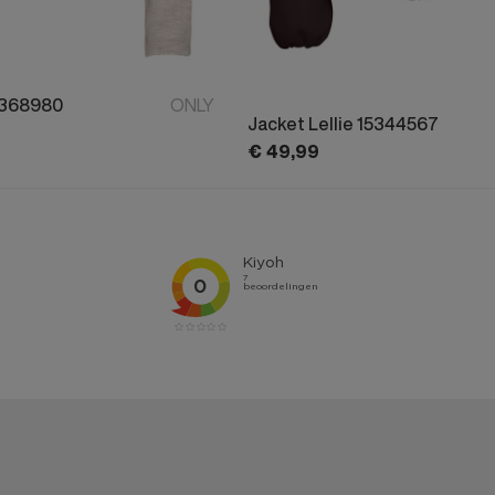
5368980
ONLY
Jacket Lellie 15344567
€
49,
99