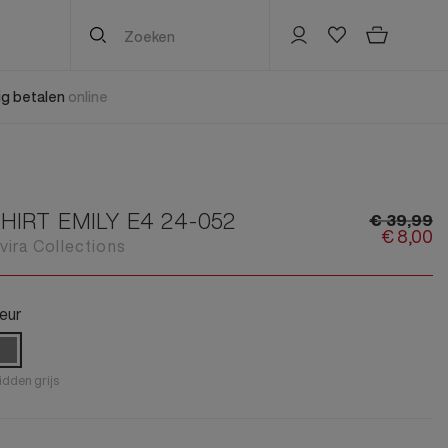
lig betalen
online
Kinderen nieuw
Damesaccessoires
Herenaccessoires
Kinderen sale
Jongenskleding
Riemen
Mutsen, Hoeden & Caps
Jongenskleding
Jongensschoenen
Zonnebril
Tas
Jongensschoenen
Jongens Accessoires
HIRT EMILY E4 24-052
€
39,
99
Jongens accessoires
Sokken & Panty's
Sokken
Jongensaccessoires
€
8,
00
Mutsen, Hoeden & Caps
lvira Collections
Meisjeskleding
Horloges & Sieraden
Riemen
Meisjeskleding
Sjaal
Meisjesschoenen
Sjaals & Poncho's
Sjaals
Meisjesschoenen
Tas
eur
Meisjes accessoires
Handschoenen & Wanten
Sjaal
Meisjesaccessoires
Sokken
Mutsen, Hoeden & Caps
Handschoenen
Alle Kinderen nieuw
Alle Kinderen sale
Riemen
Tassen & Portemonnees
HA Footies
dden grijs
Zonnebril
Handschoenen
HA Quarter sokken
Handschoenen
Muts
Alle Herenaccessoires