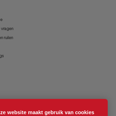
ce
 vragen
n ruilen
gs
ze website maakt gebruik van cookies