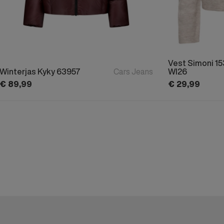
Vest Simoni 1
Winterjas Kyky 63957
Cars Jeans
WI26
€
89,
99
€
29,
99