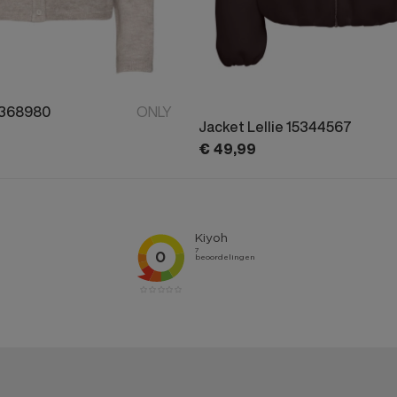
5368980
ONLY
Jacket Lellie 15344567
€
49,
99