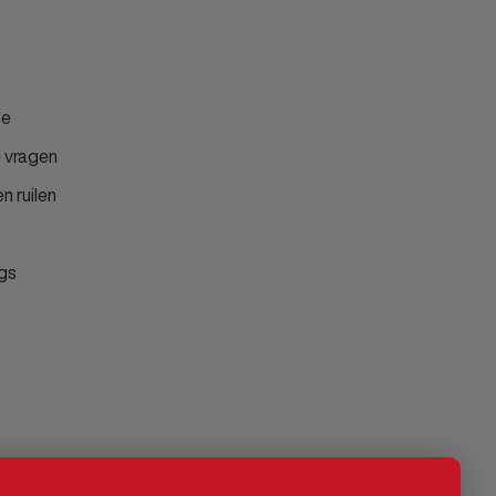
ce
 vragen
n ruilen
gs