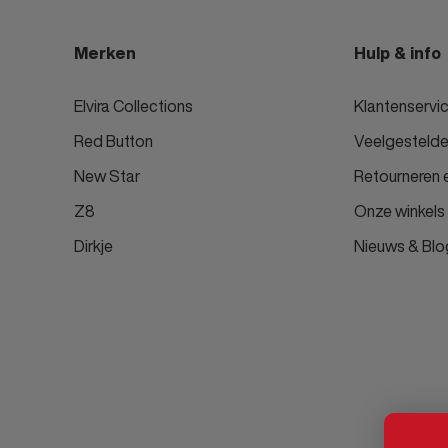
Merken
Hulp & info
Elvira Collections
Klantenservi
Red Button
Veelgestelde
New Star
Retourneren e
Z8
Onze winkels
Dirkje
Nieuws & Blo