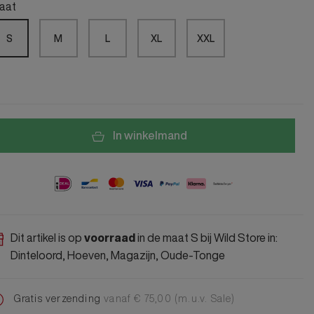
Alle Jongens Accessoires
aat
Cap
Giftset
S
M
L
XL
XXL
DA Voet accessoire
DA Broche
Telefoonkoord
Alle Damesaccessoires
In winkelmand
Dit artikel is op
voorraad
in de maat S bij Wild Store in:
Dinteloord, Hoeven, Magazijn, Oude-Tonge
Gratis verzending
vanaf € 75,00 (m.u.v. Sale)