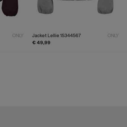
ONLY
Jacket Lellie 15344567
ONLY
€
49,
99