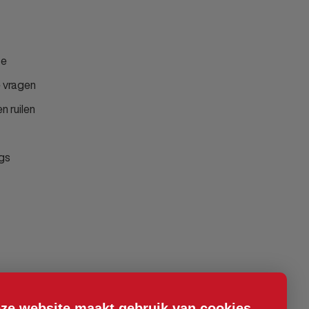
ce
 vragen
n ruilen
gs
ze website maakt gebruik van cookies