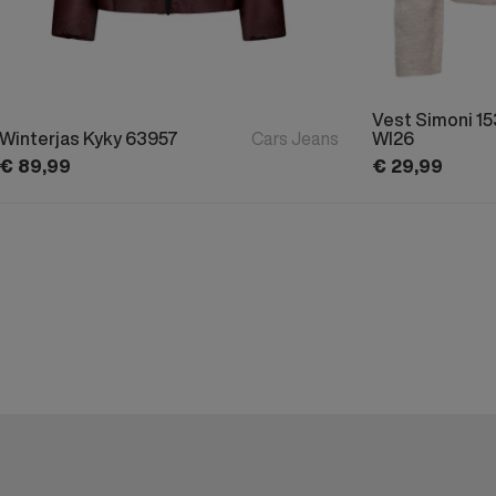
Vest Simoni 1
Winterjas Kyky 63957
Cars Jeans
WI26
€
89,
99
€
29,
99