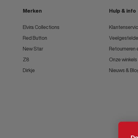
Merken
Hulp & info
Elvira Collections
Klantenservi
Red Button
Veelgestelde
New Star
Retourneren e
Z8
Onze winkels
Dirkje
Nieuws & Blo
De