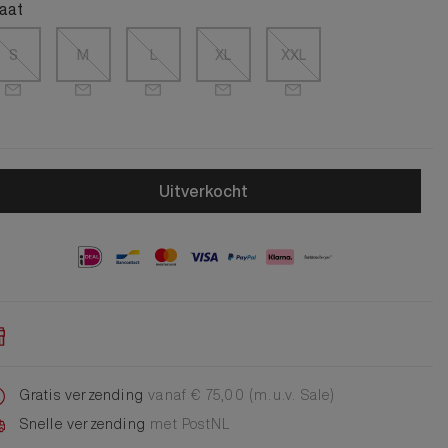
Alle Jongens Accessoires
aat
Cap
Giftset
S
M
L
XL
XXL
DA Voet accessoire
DA Broche
Telefoonkoord
Alle Damesaccessoires
Uitverkocht
Gratis verzending
vanaf € 75,00 (m.u.v. Sale)
Snelle verzending
met PostNL