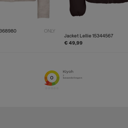
5368980
ONLY
Jacket Lellie 15344567
€
49,
99