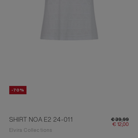
-70%
SHIRT NOA E2 24-011
€
39,
99
€
12,
00
Elvira Collections