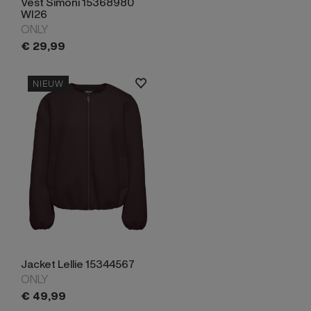
Vest Simoni 15368980
WI26
ONLY
€
29,
99
NIEUW
Jacket Lellie 15344567
ONLY
€
49,
99