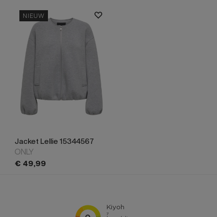
NIEUW
Jacket Lellie 15344567
ONLY
€
49,
99