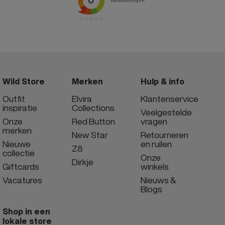
Wild Store
Merken
Hulp & info
Outfit
Elvira
Klantenservice
inspiratie
Collections
Veelgestelde
Onze
Red Button
vragen
merken
New Star
Retourneren
Nieuwe
en ruilen
Z8
collectie
Onze
Dirkje
Giftcards
winkels
Vacatures
Nieuws &
Blogs
Shop in een
lokale store