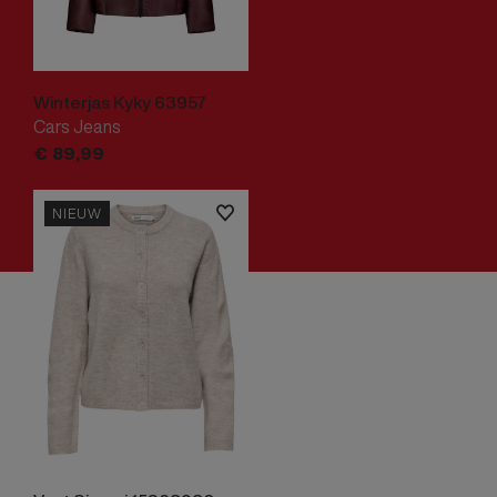
Winterjas Kyky 63957
Cars Jeans
€
89,
99
NIEUW