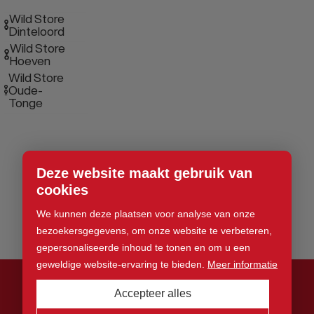
Wild Store
Dinteloord
Wild Store
Hoeven
Wild Store
Oude-
Tonge
Deze website maakt gebruik van
cookies
We kunnen deze plaatsen voor analyse van onze
bezoekersgegevens, om onze website te verbeteren,
gepersonaliseerde inhoud te tonen en om u een
geweldige website-ervaring te bieden.
Meer informatie
Accepteer alles
© 2026 Wild Store. Alle rechten voorbehouden