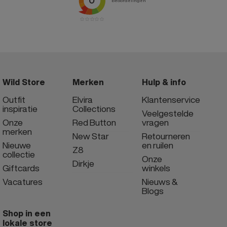
Wild Store
Merken
Hulp & info
Outfit
Elvira
Klantenservice
inspiratie
Collections
Veelgestelde
Onze
Red Button
vragen
merken
New Star
Retourneren
Nieuwe
en ruilen
Z8
collectie
Onze
Dirkje
Giftcards
winkels
Vacatures
Nieuws &
Blogs
Shop in een
lokale store