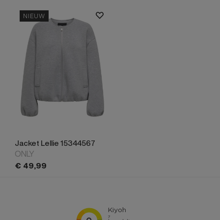
NIEUW
Jacket Lellie 15344567
ONLY
€
49,
99