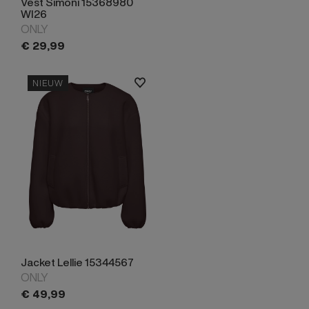
Vest Simoni 15368980
WI26
ONLY
€
29,
99
NIEUW
Jacket Lellie 15344567
ONLY
€
49,
99