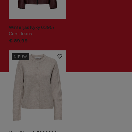
Winterjas Kyky 63957
Cars Jeans
€
89,
99
NIEUW