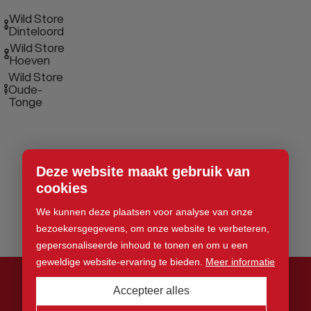
Wild Store
Dinteloord
Wild Store
Hoeven
Wild Store
Oude-
Tonge
Deze website maakt gebruik van
cookies
We kunnen deze plaatsen voor analyse van onze
bezoekersgegevens, om onze website te verbeteren,
gepersonaliseerde inhoud te tonen en om u een
geweldige website-ervaring te bieden.
Meer informatie
Accepteer alles
© 2026 Wild Store. Alle rechten voorbehouden