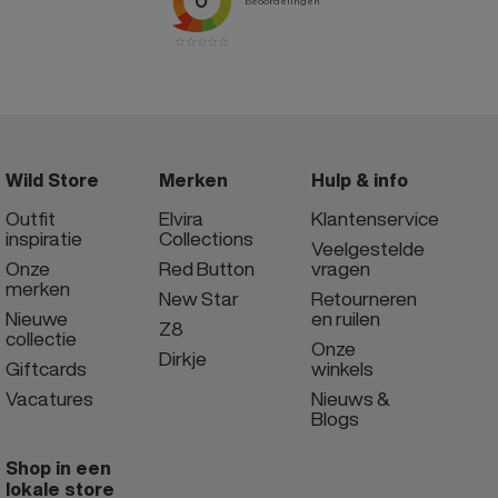
Wild Store
Merken
Hulp & info
Outfit
Elvira
Klantenservice
inspiratie
Collections
Veelgestelde
Onze
Red Button
vragen
merken
New Star
Retourneren
Nieuwe
en ruilen
Z8
collectie
Onze
Dirkje
Giftcards
winkels
Vacatures
Nieuws &
Blogs
Shop in een
lokale store