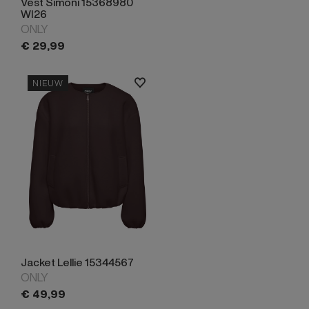
Vest Simoni 15368980
WI26
ONLY
€
29,
99
NIEUW
Jacket Lellie 15344567
ONLY
€
49,
99