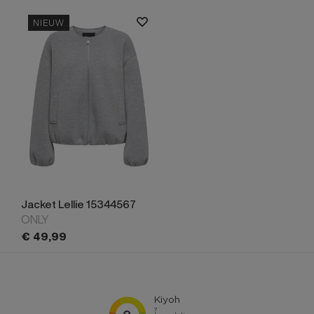
NIEUW
Jacket Lellie 15344567
ONLY
€
49,
99