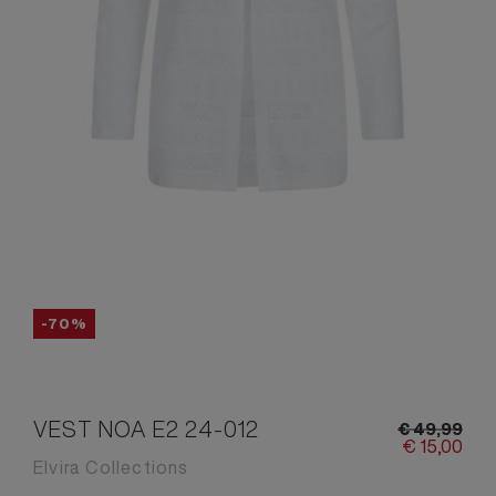
-70%
VEST NOA E2 24-012
€
49,
99
€
15,
00
Elvira Collections