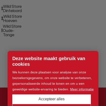
Wild Store
Dinteloord
Wild Store
Hoeven
Wild Store
Oude-
Tonge
Deze website maakt gebruik van
cookies
We kunnen deze plaatsen voor analyse van onze
bezoekersgegevens, om onze website te verbeteren,
gepersonaliseerde inhoud te tonen en om u een
geweldige website-ervaring te bieden.
Meer informatie
Accepteer alles
© 2026 Wild Store. Alle rechten voorbehouden