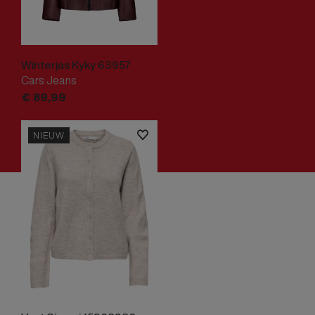
Winterjas Kyky 63957
Cars Jeans
€
89,
99
NIEUW