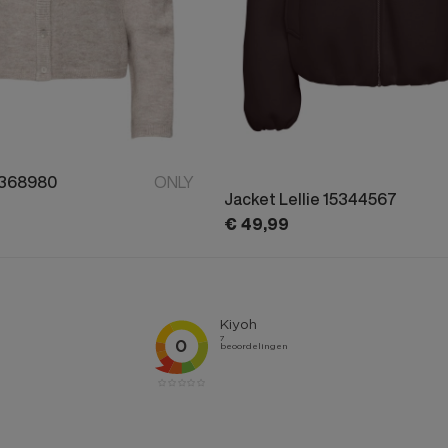
5368980
ONLY
Jacket Lellie 15344567
€
49,
99