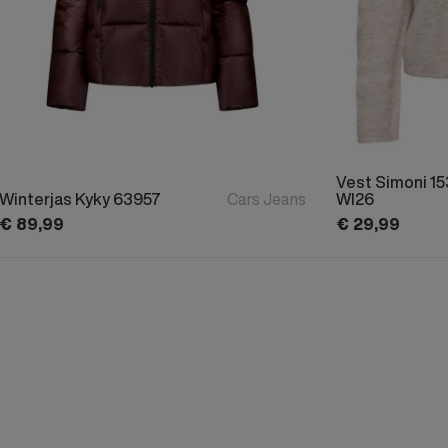
Vest Simoni 1
Winterjas Kyky 63957
Cars Jeans
WI26
€
89,
99
€
29,
99