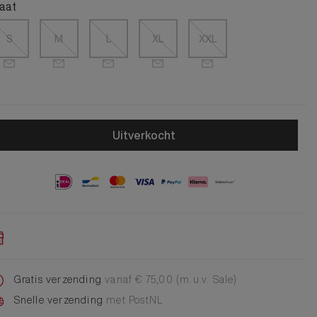
Alle Jongens Accessoires
aat
Cap
Giftset
S
M
L
XL
XXL
DA Voet accessoire
DA Broche
Telefoonkoord
Alle Damesaccessoires
Uitverkocht
Gratis verzending
vanaf € 75,00 (m.u.v. Sale)
Snelle verzending
met PostNL