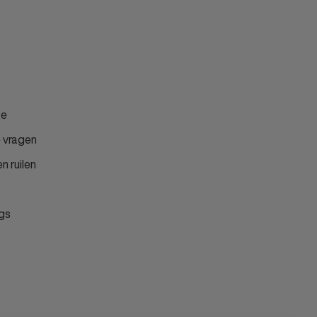
ce
 vragen
n ruilen
gs