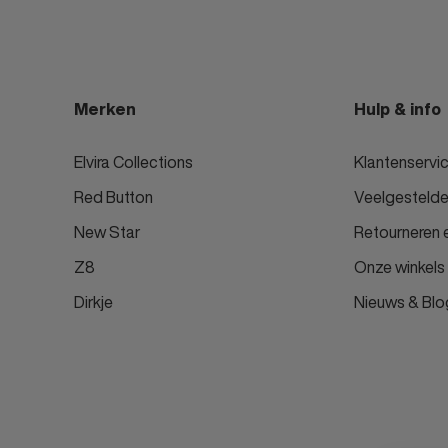
Merken
Hulp & info
Elvira Collections
Klantenservi
Red Button
Veelgestelde
New Star
Retourneren e
Z8
Onze winkels
Dirkje
Nieuws & Blo