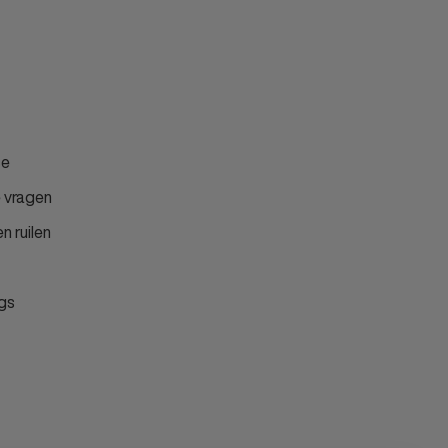
ce
 vragen
n ruilen
gs