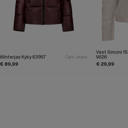
Vest Simoni 1
Winterjas Kyky 63957
Cars Jeans
WI26
€
89,
99
€
29,
99