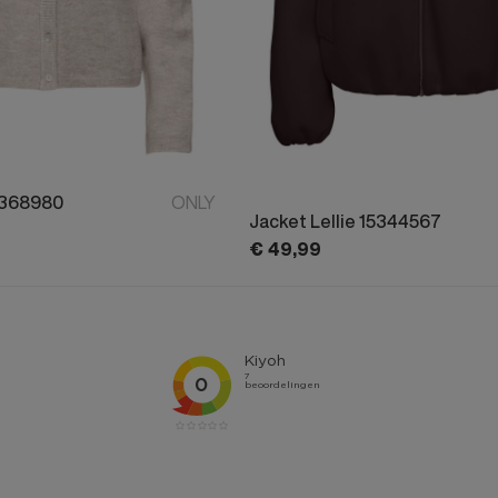
5368980
ONLY
Jacket Lellie 15344567
€
49,
99