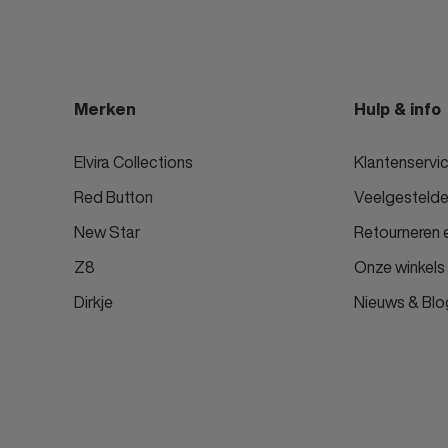
Merken
Hulp & info
Elvira Collections
Klantenservi
Red Button
Veelgestelde
New Star
Retourneren e
Z8
Onze winkels
Dirkje
Nieuws & Blo