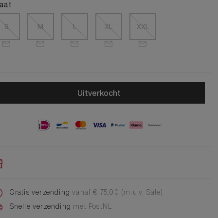
Alle Jongens Accessoires
aat
Cap
Giftset
S
M
L
XL
XXL
DA Voet accessoire
DA Broche
Telefoonkoord
Alle Damesaccessoires
Uitverkocht
Gratis verzending
vanaf € 75,00 (m.u.v. Sale)
Snelle verzending
met PostNL