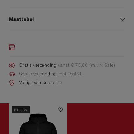
Maattabel
Gratis verzending
vanaf € 75,00 (m.u.v. Sale)
Snelle verzending
met PostNL
Veilig betalen
online
NIEUW