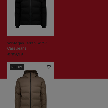
Winterjas Larran 62757
Cars Jeans
€
119,
99
NIEUW