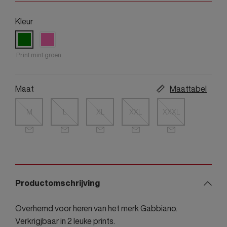
Kleur
Print mint groen
Maat
Maattabel
M
L
XL
XXL
XXXL
Productomschrijving
Overhemd voor heren van het merk Gabbiano.
Verkrigjbaar in 2 leuke prints.