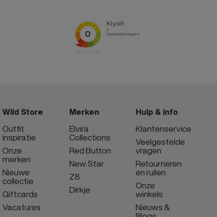
Wild Store
Merken
Hulp & info
Outfit
Elvira
Klantenservice
inspiratie
Collections
Veelgestelde
Onze
Red Button
vragen
merken
New Star
Retourneren
Nieuwe
en ruilen
Z8
collectie
Onze
Dirkje
Giftcards
winkels
Vacatures
Nieuws &
Blogs