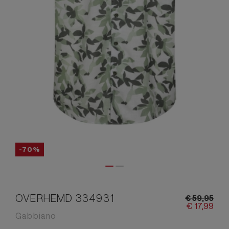
-70%
OVERHEMD 334931
€
59,
95
€
17,
99
Gabbiano