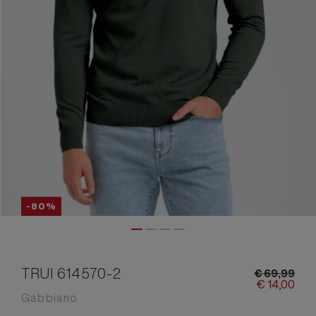
-80%
TRUI 614570-2
€
69,
99
€
14,
00
Gabbiano