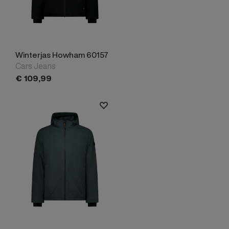
Winterjas Howham 60157
Cars Jeans
€
109,
99