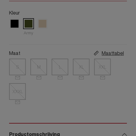
Kleur
Army
Maat
Maattabel
S
M
L
XL
XXL
XXXL
Productomschrijving