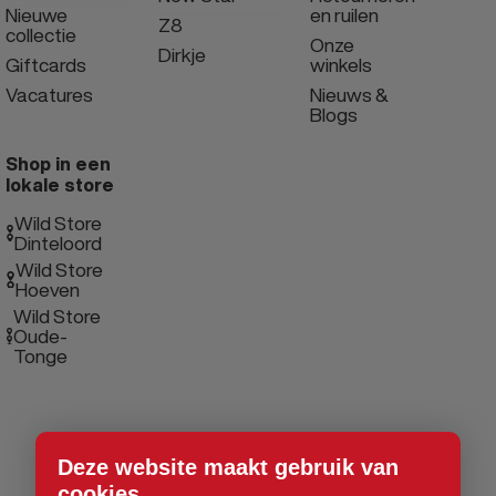
Nieuwe
en ruilen
Z8
collectie
Onze
Dirkje
Giftcards
winkels
Vacatures
Nieuws &
Blogs
Shop in een
lokale store
Wild Store
Dinteloord
Wild Store
Hoeven
Wild Store
Oude-
Tonge
Deze website maakt gebruik van
cookies