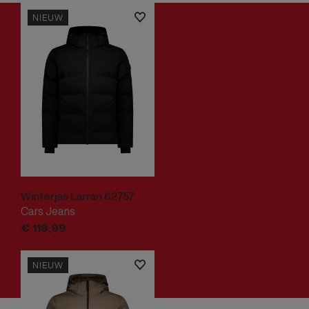
NIEUW
Winterjas Larran 62757
Cars Jeans
€
119,
99
NIEUW