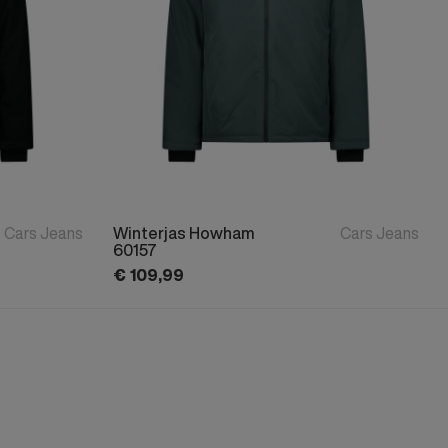
Cars Jeans
Winterjas Howham
Cars Jeans
60157
€
109,
99