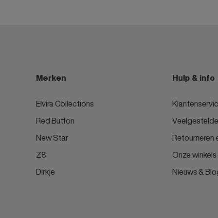
Merken
Hulp & info
Elvira Collections
Klantenservi
Red Button
Veelgestelde
New Star
Retourneren e
Z8
Onze winkels
Dirkje
Nieuws & Blo