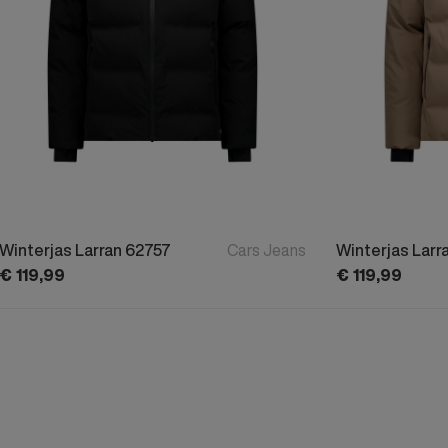
Winterjas Larran 62757
Cars Jeans
Winterjas Larr
€
119,
99
€
119,
99