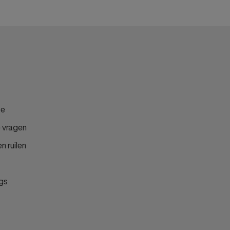
ce
 vragen
n ruilen
gs