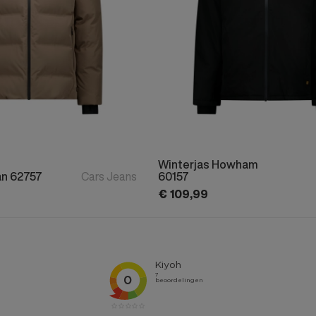
Winterjas Howham
an 62757
Cars Jeans
60157
€
109,
99