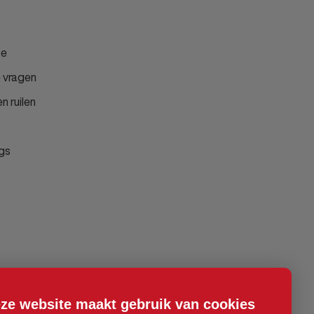
ce
 vragen
n ruilen
gs
ze website maakt gebruik van cookies