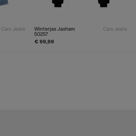
Cars Jeans
Winterjas Jaxham
Cars Jeans
50257
€
99,
99