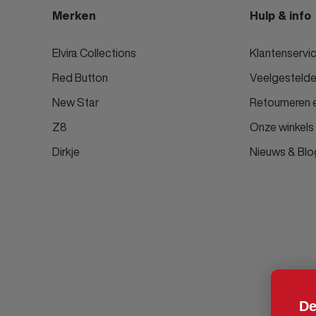
Merken
Hulp & info
Elvira Collections
Klantenservi
Red Button
Veelgestelde
New Star
Retourneren e
Z8
Onze winkels
Dirkje
Nieuws & Blo
De