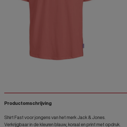
Ondergo
Bekijk onze
Bekijk onze
Bekijk onze
Bekijk onze
Bekijk onze
Bekijk onze
JB Bodyw
Alle Dame
outfits
outfits
outfits
outfits
outfits
outfits
Alle Baby'
Joggingp
Alle Babyk
JB Overh
Gilet
mouwen
Blazer/Co
JB Polo s
mouwen
Bodywar
Alle Jong
Shirts
JK Onder
Alle Jong
Productomschrijving
Shirt Fast voor jongens van het merk Jack & Jones.
Verkrijgbaar in de kleuren blauw, koraal en print met opdruk.