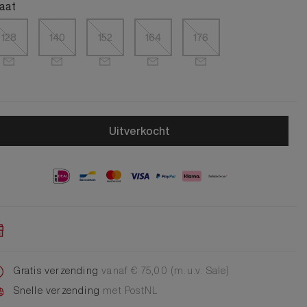
Alle Jongens Accessoires
aat
Cap
Giftset
128
140
152
164
176
DA Voet accessoire
DA Broche
Telefoonkoord
Alle Damesaccessoires
Uitverkocht
Gratis verzending
vanaf € 75,00 (m.u.v. Sale)
Snelle verzending
met PostNL