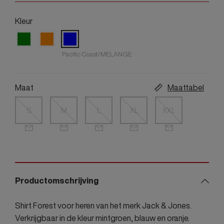
Kleur
Pacific Coast/MELANGE
Maat
Maattabel
S
M
L
XL
XXL
Productomschrijving
Shirt Forest voor heren van het merk Jack & Jones.
Verkrijgbaar in de kleur mintgroen, blauw en oranje.