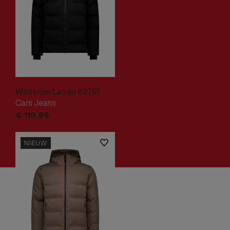
Winterjas Larran 62757
Cars Jeans
€
119,
99
NIEUW