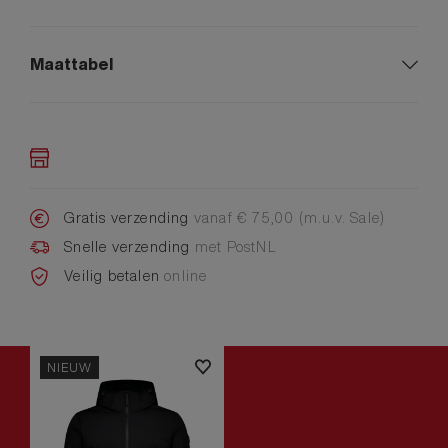
Maattabel
Gratis verzending
vanaf € 75,00 (m.u.v. Sale)
Snelle verzending
met PostNL
Veilig betalen
online
NIEUW