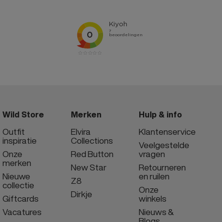
Wild Store
Merken
Hulp & info
Outfit
Elvira
Klantenservice
inspiratie
Collections
Veelgestelde
Onze
Red Button
vragen
merken
New Star
Retourneren
Nieuwe
en ruilen
Z8
collectie
Onze
Dirkje
Giftcards
winkels
Vacatures
Nieuws &
Blogs