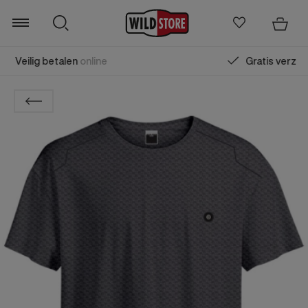
Gratis verzending
vanaf € 75,00 (m.u.v. Sale)
Zoeken