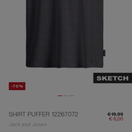
-70%
SHIRT PUFFER 12267072
€
19,
99
€
6,
00
Jack and Jones