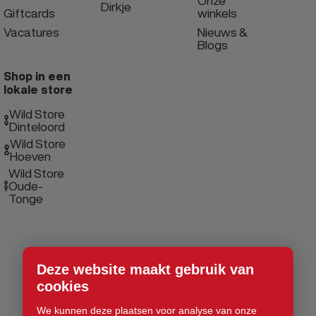
Onze
Dirkje
Giftcards
winkels
Vacatures
Nieuws &
Blogs
Shop in een
lokale store
Wild Store
Dinteloord
Wild Store
Hoeven
Wild Store
Oude-
Tonge
Deze website maakt gebruik van
cookies
We kunnen deze plaatsen voor analyse van onze