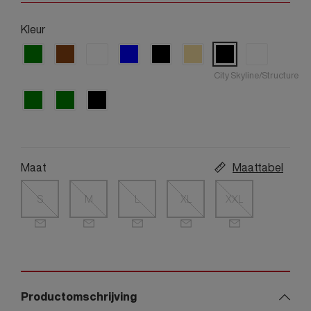
Kleur
City Skyline/Structure
Maat
Maattabel
S
M
L
XL
XXL
Productomschrijving