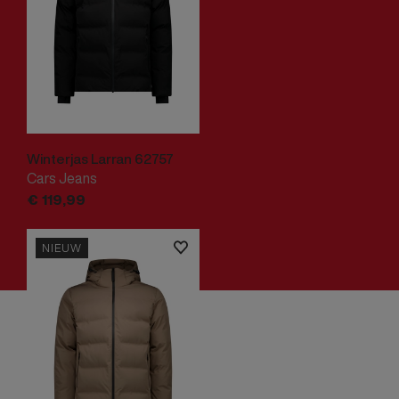
Winterjas Larran 62757
Cars Jeans
€
119,
99
NIEUW