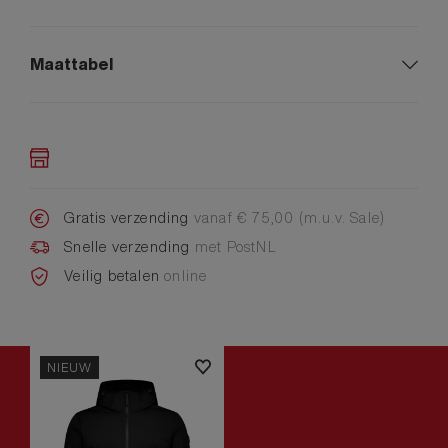
Maattabel
Gratis verzending
vanaf € 75,00 (m.u.v. Sale)
Snelle verzending
met PostNL
Veilig betalen
online
NIEUW