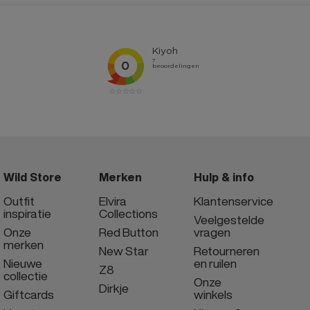
Wild Store
Merken
Hulp & info
Outfit
Elvira
Klantenservice
inspiratie
Collections
Veelgestelde
Onze
Red Button
vragen
merken
New Star
Retourneren
Nieuwe
en ruilen
Z8
collectie
Onze
Dirkje
Giftcards
winkels