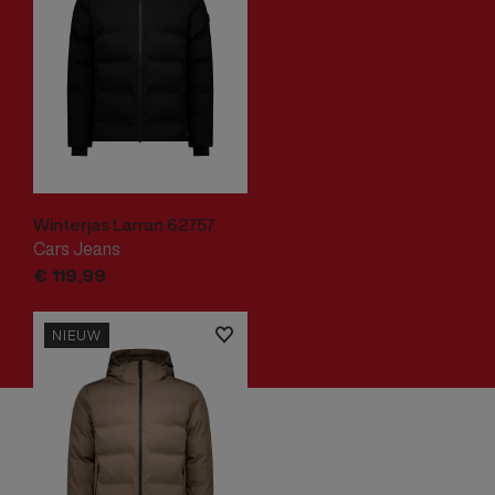
Winterjas Larran 62757
Cars Jeans
€
119,
99
NIEUW