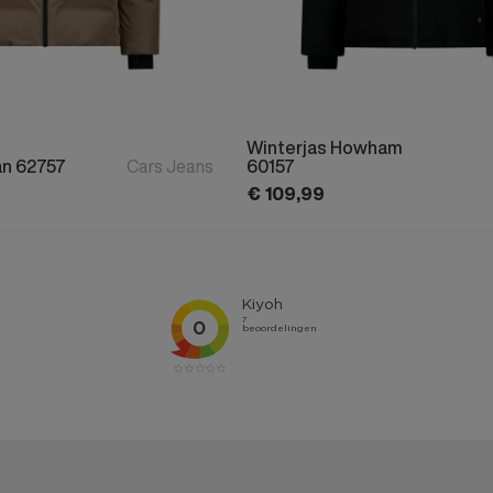
Winterjas Howham
an 62757
Cars Jeans
60157
€
109,
99