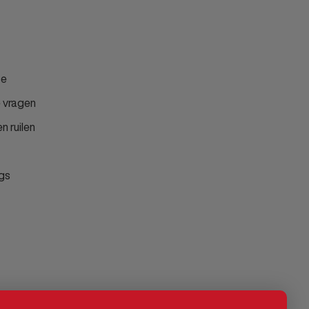
ce
 vragen
n ruilen
gs