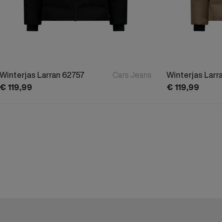
Winterjas Larran 62757
Cars Jeans
Winterjas Larr
€
119,
99
€
119,
99