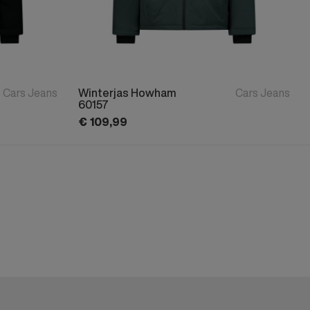
Cars Jeans
Winterjas Howham
Cars Jeans
60157
€
109,
99