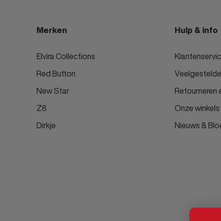
Merken
Hulp & info
Elvira Collections
Klantenservi
Red Button
Veelgestelde
New Star
Retourneren e
Z8
Onze winkels
Dirkje
Nieuws & Blo