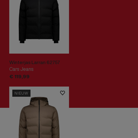
Winterjas Larran 62757
Cars Jeans
€
119,
99
NIEUW