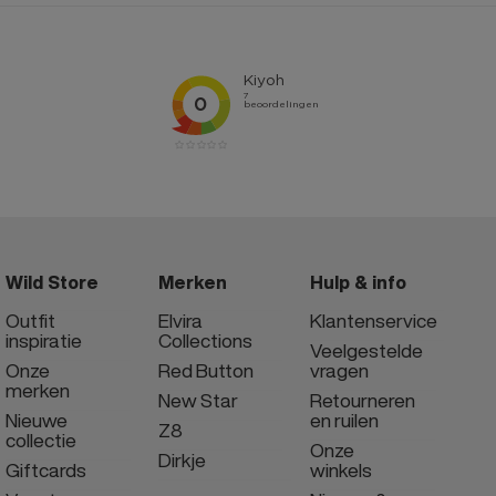
Wild Store
Merken
Hulp & info
Outfit
Elvira
Klantenservice
inspiratie
Collections
Veelgestelde
Onze
Red Button
vragen
merken
New Star
Retourneren
Nieuwe
en ruilen
Z8
collectie
Onze
Dirkje
Giftcards
winkels