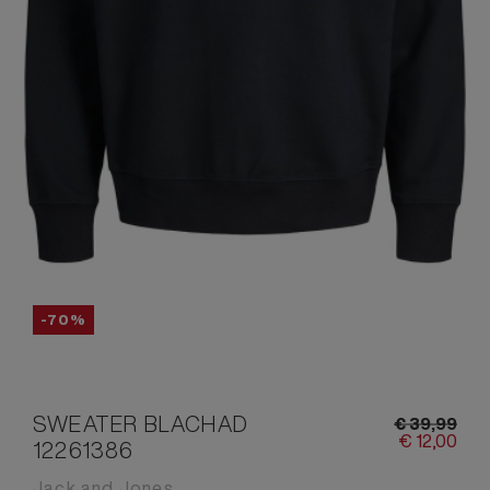
-70%
SWEATER BLACHAD
€
39,
99
€
12,
00
12261386
Jack and Jones