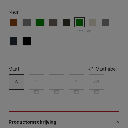
Kleur
Duffel Bag
Maat
Maattabel
S
M
L
XL
XXL
Productomschrijving