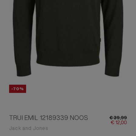
-70%
TRUI EMIL 12189339 NOOS
€
39,
99
€
12,
00
Jack and Jones