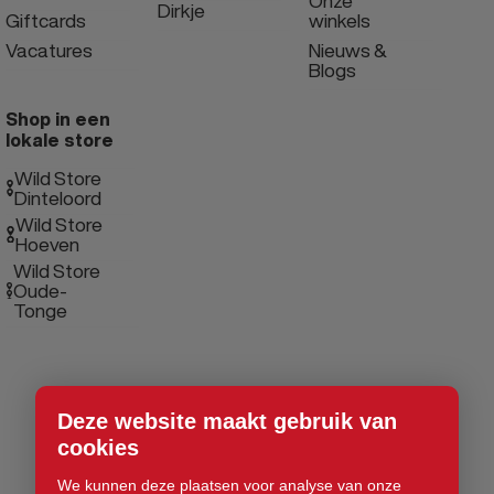
Onze
Dirkje
Giftcards
winkels
Vacatures
Nieuws &
Blogs
Shop in een
lokale store
Wild Store
Dinteloord
Wild Store
Hoeven
Wild Store
Oude-
Tonge
Deze website maakt gebruik van
cookies
We kunnen deze plaatsen voor analyse van onze