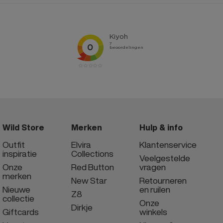
Wild Store
Merken
Hulp & info
Outfit
Elvira
Klantenservice
inspiratie
Collections
Veelgestelde
Onze
Red Button
vragen
merken
New Star
Retourneren
Nieuwe
en ruilen
Z8
collectie
Onze
Dirkje
Giftcards
winkels