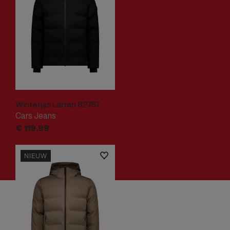
Winterjas Larran 62757
Cars Jeans
€
119,
99
NIEUW