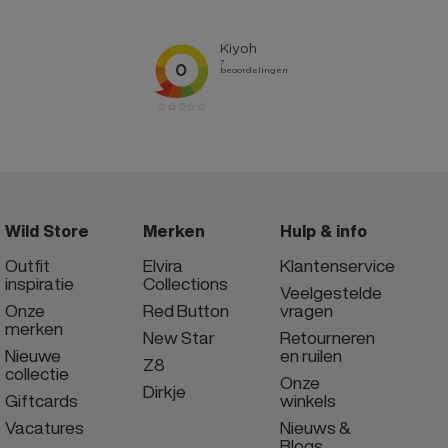
Wild Store
Merken
Hulp & info
Outfit
Elvira
Klantenservice
inspiratie
Collections
Veelgestelde
Onze
Red Button
vragen
merken
New Star
Retourneren
Nieuwe
en ruilen
Z8
collectie
Onze
Dirkje
Giftcards
winkels
Vacatures
Nieuws &
Blogs