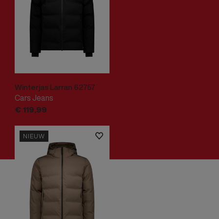
Winterjas Larran 62757
Cars Jeans
€
119,
99
NIEUW