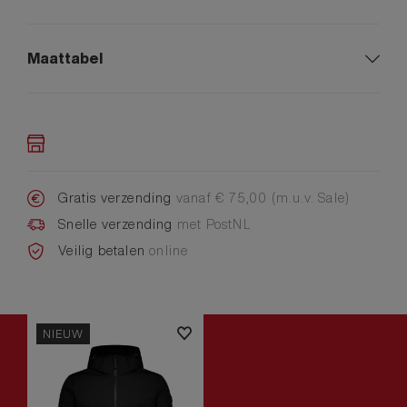
Maattabel
Gratis verzending
vanaf € 75,00 (m.u.v. Sale)
Snelle verzending
met PostNL
Veilig betalen
online
NIEUW