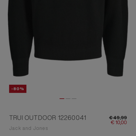
-80%
TRUI OUTDOOR 12260041
€
49,
99
€
10,
00
Jack and Jones