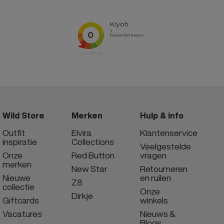
Wild Store
Merken
Hulp & info
Outfit
Elvira
Klantenservice
inspiratie
Collections
Veelgestelde
Onze
Red Button
vragen
merken
New Star
Retourneren
Nieuwe
en ruilen
Z8
collectie
Onze
Dirkje
Giftcards
winkels
Vacatures
Nieuws &
Blogs