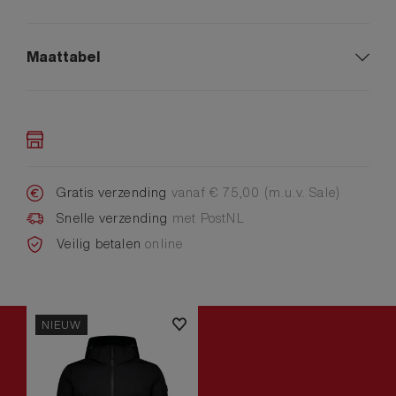
Maattabel
Gratis verzending
vanaf € 75,00 (m.u.v. Sale)
Snelle verzending
met PostNL
Veilig betalen
online
NIEUW