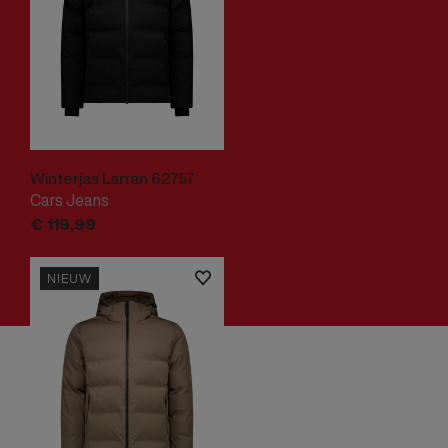
Winterjas Larran 62757
Cars Jeans
€
119,
99
NIEUW