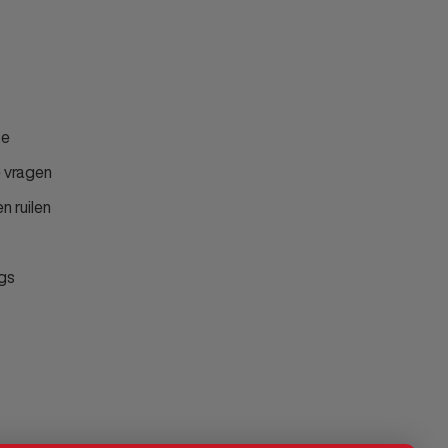
ce
 vragen
n ruilen
gs