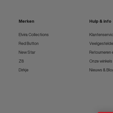
Merken
Hulp & info
Elvira Collections
Klantenservi
Red Button
Veelgestelde
New Star
Retourneren e
Z8
Onze winkels
Dirkje
Nieuws & Blo