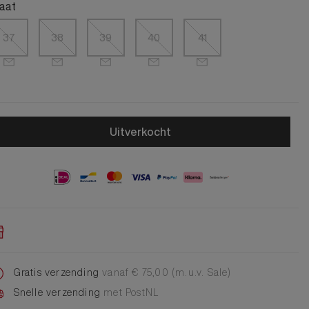
Alle Jongens Accessoires
aat
Cap
Giftset
37
38
39
40
41
DA Voet accessoire
DA Broche
Telefoonkoord
Alle Damesaccessoires
Uitverkocht
Gratis verzending
vanaf € 75,00 (m.u.v. Sale)
Snelle verzending
met PostNL