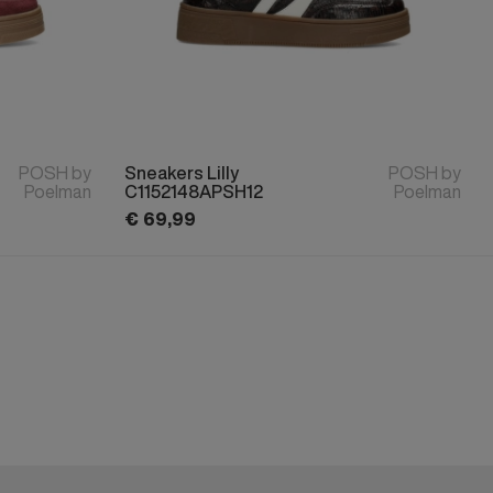
POSH by
Sneakers Lilly
POSH by
Poelman
C1152148APSH12
Poelman
€
69,
99