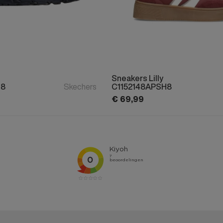
Sneakers Lilly
18
Skechers
C1152148APSH8
€
69,
99