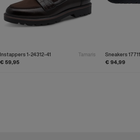
Instappers 1-24312-41
Tamaris
Sneakers 1771
€
59,
95
€
94,
99