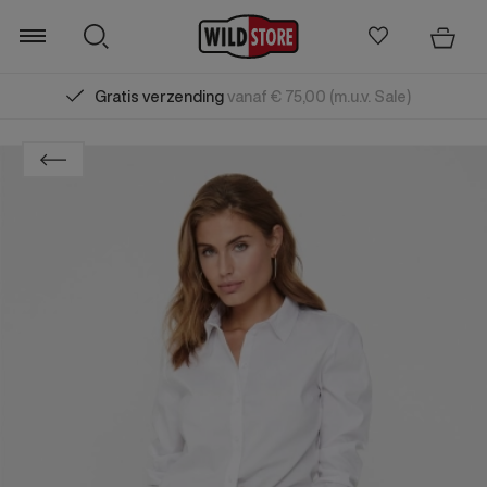
Gratis verzending
vanaf € 75,00 (m.u.v. Sale)
Zoeken