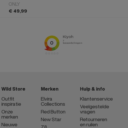
ONLY
€
49,
99
Wild Store
Merken
Hulp & info
Outfit
Elvira
Klantenservice
inspiratie
Collections
Veelgestelde
Onze
Red Button
vragen
merken
New Star
Retourneren
Nieuwe
en ruilen
Z8