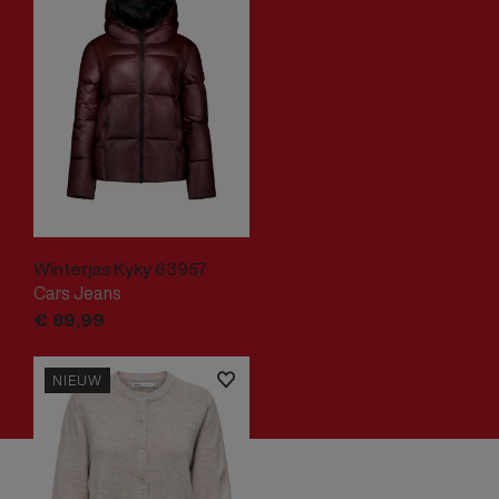
Winterjas Kyky 63957
Cars Jeans
€
89,
99
NIEUW