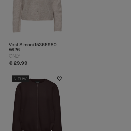
Vest Simoni 15368980
WI26
ONLY
€
29,
99
NIEUW