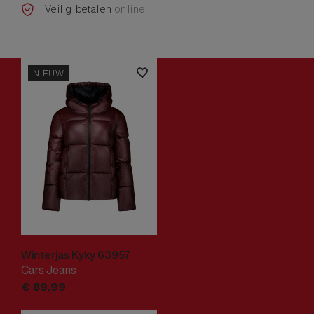
Veilig betalen
online
NIEUW
Winterjas Kyky 63957
Cars Jeans
€
89,
99