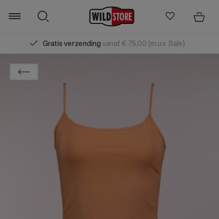
Gratis verzending
vanaf € 75,00 (m.u.v. Sale)
Zoeken