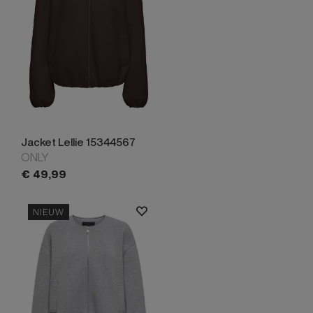
Jacket Lellie 15344567
ONLY
€
49,
99
NIEUW