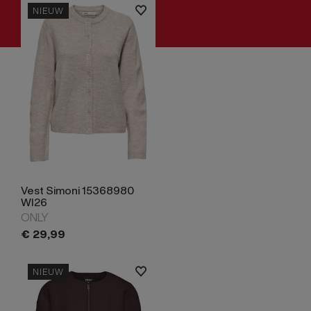
NIEUW
Vest Simoni 15368980
WI26
ONLY
€
29,
99
NIEUW