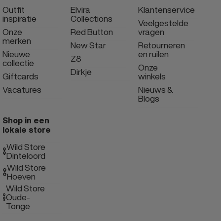
Outfit
Elvira
Klantenservice
inspiratie
Collections
Veelgestelde
Onze
Red Button
vragen
merken
New Star
Retourneren
Nieuwe
en ruilen
Z8
collectie
Onze
Dirkje
Giftcards
winkels
Vacatures
Nieuws &
Blogs
Shop in een
lokale store
Wild Store
Dinteloord
Wild Store
Hoeven
Wild Store
Oude-
Tonge