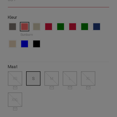
Kleur
Sunburn
Maat
XS
S
M
L
XL
XXL