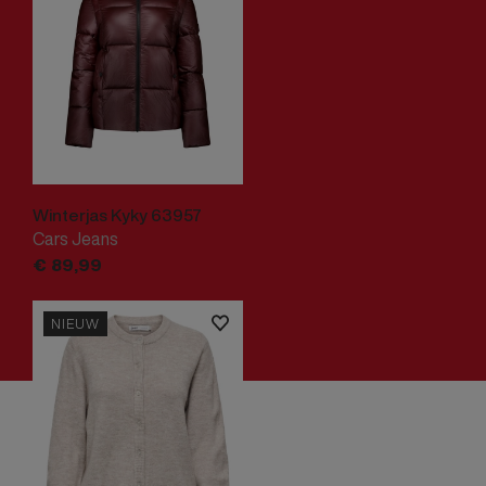
Winterjas Kyky 63957
Cars Jeans
€
89,
99
NIEUW