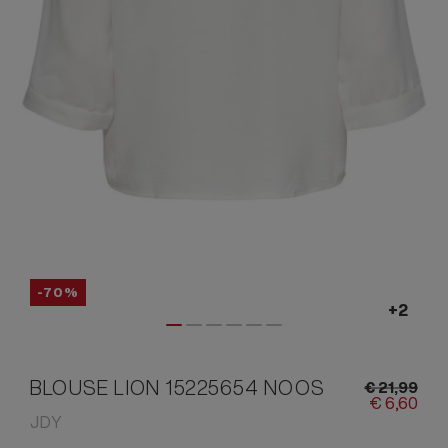
-70%
BLOUSE LION 15225654 NOOS
€
21,
99
€
6,
60
JDY