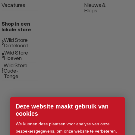
Vacatures
Nieuws &
Blogs
Shop in een
lokale store
Wild Store
Dinteloord
Wild Store
Hoeven
Wild Store
Oude-
Tonge
Deze website maakt gebruik van
cookies
We kunnen deze plaatsen voor analyse van onze
bezoekersgegevens, om onze website te verbeteren,