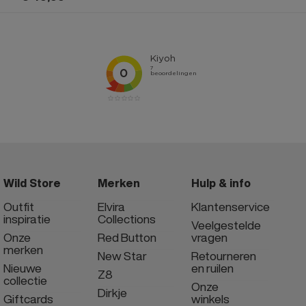
Wild Store
Merken
Hulp & info
Outfit
Elvira
Klantenservice
inspiratie
Collections
Veelgestelde
Onze
Red Button
vragen
merken
New Star
Retourneren
Nieuwe
en ruilen
Z8
collectie
Onze
Dirkje
Giftcards
winkels