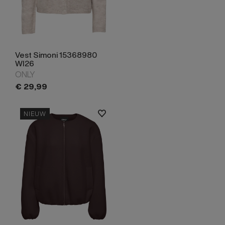
Vest Simoni 15368980
WI26
ONLY
€
29,
99
NIEUW