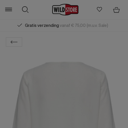
Gratis verzending
vanaf € 75,00 (m.u.v. Sale)
Zoeken