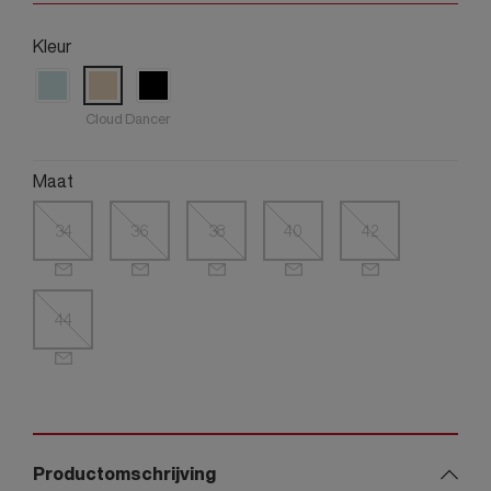
Kleur
Cloud Dancer
Maat
34
36
38
40
42
44
Productomschrijving