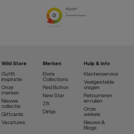
Wild Store
Merken
Hulp & info
Outfit
Elvira
Klantenservice
inspiratie
Collections
Veelgestelde
Onze
Red Button
vragen
merken
New Star
Retourneren
Nieuwe
en ruilen
Z8
collectie
Onze
Dirkje
Giftcards
winkels
Vacatures
Nieuws &
Blogs