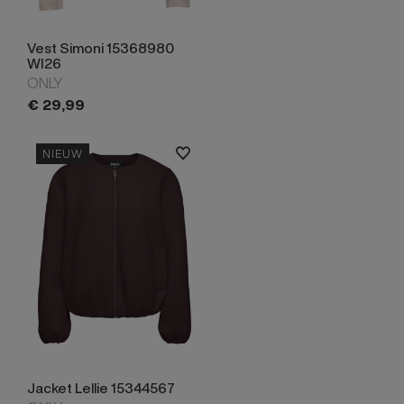
Vest Simoni 15368980
WI26
ONLY
€
29,
99
NIEUW
Jacket Lellie 15344567