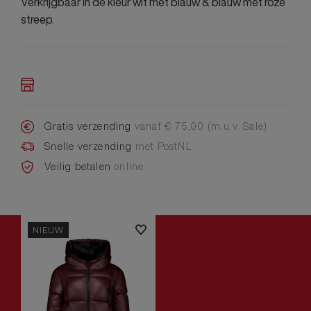
Verkrijgbaar in de kleur wit met blauw & blauw met roze
streep.
Gratis verzending
vanaf € 75,00 (m.u.v. Sale)
Snelle verzending
met PostNL
Veilig betalen
online
NIEUW