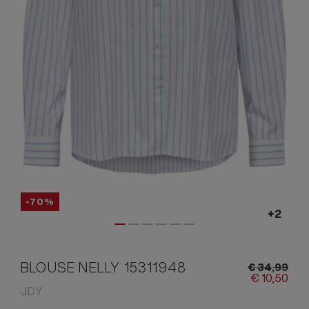
-70%
BLOUSE NELLY 15311948
€
34,
99
€
10,
50
JDY