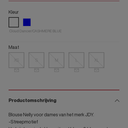
Kleur
Cloud Dancer/CASHMERE BLUE
Maat
XS
S
M
L
XL
Productomschrijving
Blouse Nelly voor dames van het merk JDY.
-Streepmotief