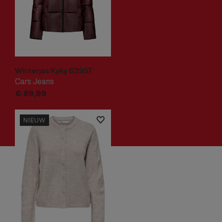
Winterjas Kyky 63957
Cars Jeans
€
89,
99
NIEUW