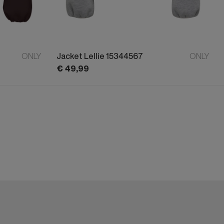
ONLY
Jacket Lellie 15344567
ONLY
€
49,
99