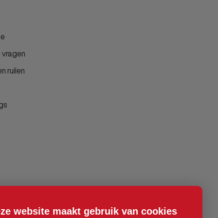
ce
 vragen
n ruilen
gs
ze website maakt gebruik van cookies