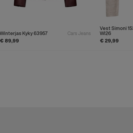
Vest Simoni 1
Winterjas Kyky 63957
Cars Jeans
WI26
€
89,
99
€
29,
99