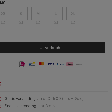
Alle Jongens Accessoires
aat
Cap
Giftset
XS
S
M
L
XL
DA Voet accessoire
DA Broche
Telefoonkoord
Alle Damesaccessoires
Uitverkocht
Gratis verzending
vanaf € 75,00 (m.u.v. Sale)
Snelle verzending
met PostNL