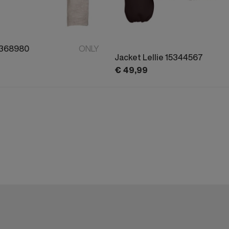
5368980
ONLY
Jacket Lellie 15344567
€
49,
99