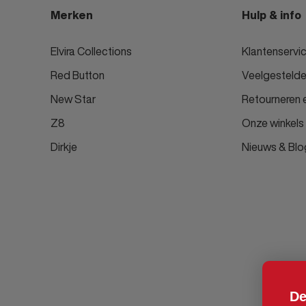
Merken
Hulp & info
Elvira Collections
Klantenservi
Red Button
Veelgestelde
New Star
Retourneren e
Z8
Onze winkels
Dirkje
Nieuws & Blo
De