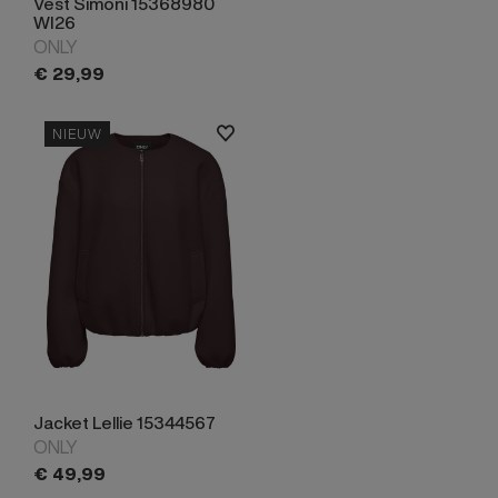
Vest Simoni 15368980
WI26
ONLY
€
29,
99
NIEUW
Jacket Lellie 15344567
ONLY
€
49,
99