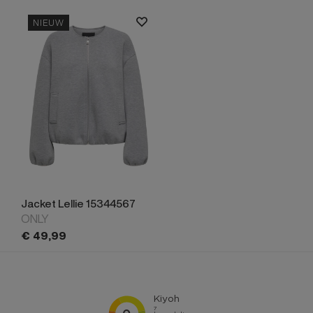
NIEUW
Jacket Lellie 15344567
ONLY
€
49,
99