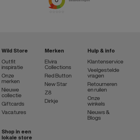
Wild Store
Merken
Hulp & info
Outfit
Elvira
Klantenservice
inspiratie
Collections
Veelgestelde
Onze
Red Button
vragen
merken
New Star
Retourneren
Nieuwe
en ruilen
Z8
collectie
Onze
Dirkje
Giftcards
winkels
Vacatures
Nieuws &
Blogs
Shop in een
lokale store