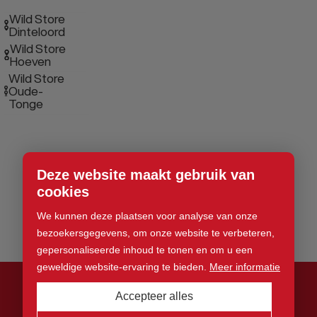
Wild Store
Dinteloord
Wild Store
Hoeven
Wild Store
Oude-
Tonge
Deze website maakt gebruik van
cookies
We kunnen deze plaatsen voor analyse van onze
bezoekersgegevens, om onze website te verbeteren,
gepersonaliseerde inhoud te tonen en om u een
geweldige website-ervaring te bieden.
Meer informatie
Accepteer alles
© 2026 Wild Store. Alle rechten voorbehouden