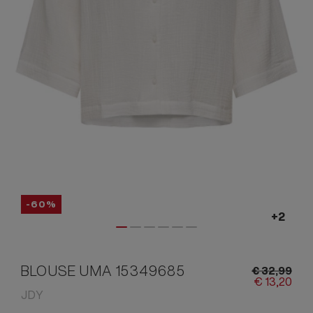
-60%
BLOUSE UMA 15349685
€
32,
99
€
13,
20
JDY