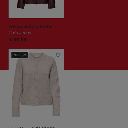
Winterjas Kyky 63957
Cars Jeans
€
89,
99
NIEUW