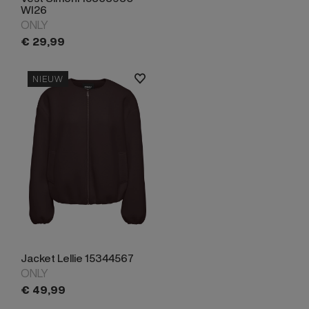
WI26
ONLY
€
29,
99
NIEUW
Jacket Lellie 15344567
ONLY
€
49,
99