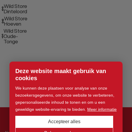
Wild Store
Dinteloord
Wild Store
Hoeven
Wild Store
Oude-
Tonge
Deze website maakt gebruik van
cookies
We kunnen deze plaatsen voor analyse van onze
bezoekersgegevens, om onze website te verbeteren,
gepersonaliseerde inhoud te tonen en om u een
geweldige website-ervaring te bieden.
Meer informatie
Accepteer alles
© 2026 Wild Store. Alle rechten voorbehouden