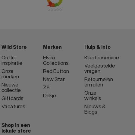
Wild Store
Merken
Hulp & info
Outfit
Elvira
Klantenservice
inspiratie
Collections
Veelgestelde
Onze
Red Button
vragen
merken
New Star
Retourneren
Nieuwe
en ruilen
Z8
collectie
Onze
Dirkje
Giftcards
winkels
Vacatures
Nieuws &
Blogs
Shop in een
lokale store