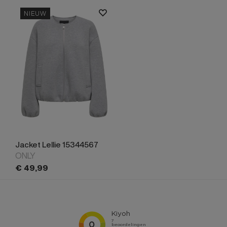
NIEUW
Jacket Lellie 15344567
ONLY
€
49,
99