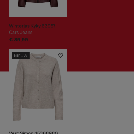
Winterjas Kyky 63957
Cars Jeans
€
89,
99
NIEUW
Vest Simoni 15368980