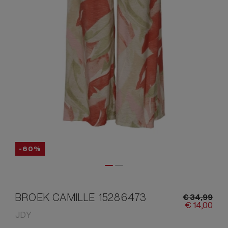
-60%
BROEK CAMILLE 15286473
€
34,
99
€
14,
00
JDY