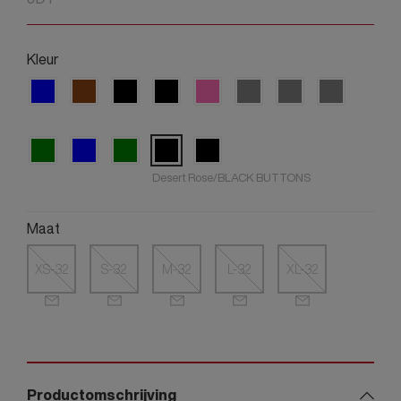
Kleur
Desert Rose/BLACK BUTTONS
Maat
XS-32
S-32
M-32
L-32
XL-32
Productomschrijving