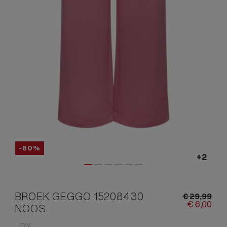
-80%
BROEK GEGGO 15208430
€
29,
99
€
6,
00
NOOS
JDY