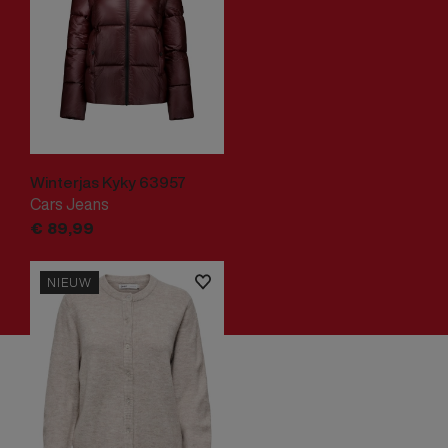
Winterjas Kyky 63957
Cars Jeans
€
89,
99
NIEUW