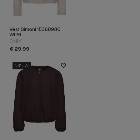
Vest Simoni 15368980
WI26
ONLY
€
29,
99
NIEUW