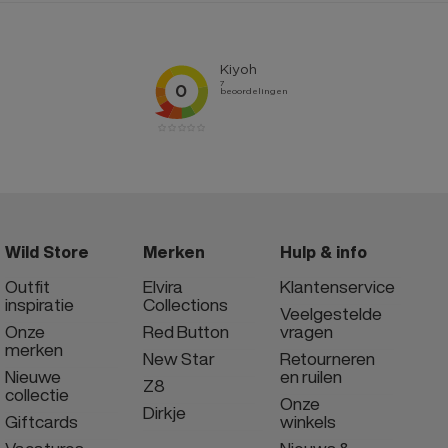
Wild Store
Merken
Hulp & info
Outfit
Elvira
Klantenservice
inspiratie
Collections
Veelgestelde
Onze
Red Button
vragen
merken
New Star
Retourneren
Nieuwe
en ruilen
Z8
collectie
Onze
Dirkje
Giftcards
winkels