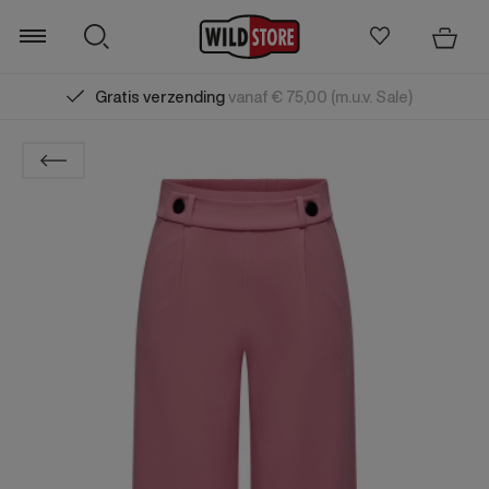
Gratis verzending
vanaf € 75,00 (m.u.v. Sale)
Zoeken