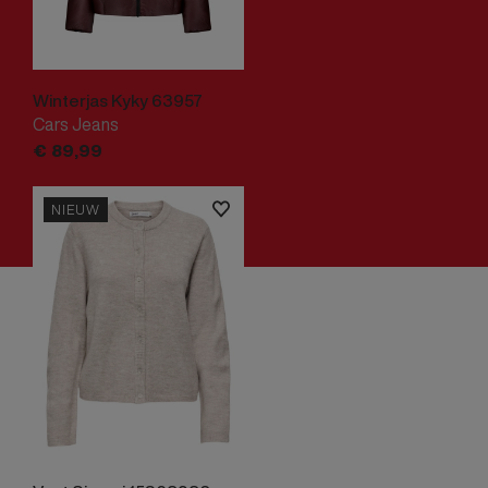
Winterjas Kyky 63957
Cars Jeans
€
89,
99
NIEUW