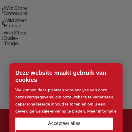
Wild Store
Dinteloord
Wild Store
Hoeven
Wild Store
Oude-
Tonge
Deze website maakt gebruik van
cookies
We kunnen deze plaatsen voor analyse van onze
bezoekersgegevens, om onze website te verbeteren,
gepersonaliseerde inhoud te tonen en om u een
geweldige website-ervaring te bieden.
Meer informatie
Accepteer alles
© 2026 Wild Store. Alle rechten voorbehouden