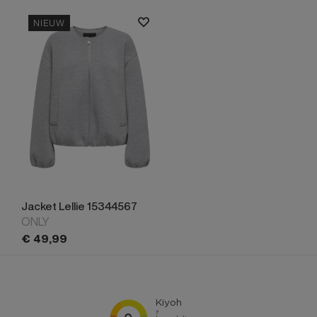
NIEUW
Jacket Lellie 15344567
ONLY
€
49,
99