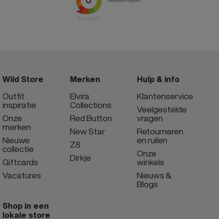
Wild Store
Merken
Hulp & info
Outfit
Elvira
Klantenservice
inspiratie
Collections
Veelgestelde
Onze
Red Button
vragen
merken
New Star
Retourneren
Nieuwe
en ruilen
Z8
collectie
Onze
Dirkje
Giftcards
winkels
Vacatures
Nieuws &
Blogs
Shop in een
lokale store