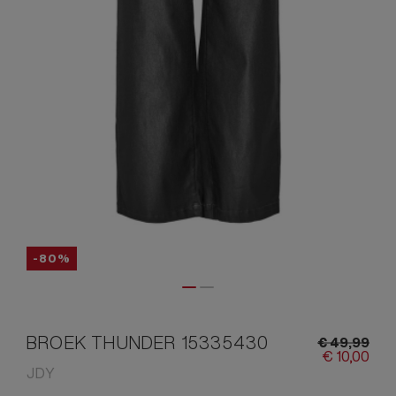
-80%
BROEK THUNDER 15335430
€
49,
99
€
10,
00
JDY