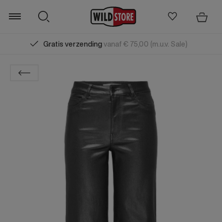
Gratis verzending
vanaf € 75,00 (m.u.v. Sale)
Zoeken