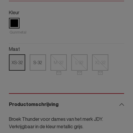
Kleur
Gunmetal
Maat
XS-32
S-32
M-32
L-32
XL-32
Productomschrijving
Broek Thunder voor dames van het merk JDY.
Verkrijgbaar in de kleur metallic grijs.