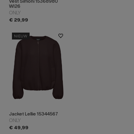
Vest Simoni 15368980
WI26
ONLY
€
29,
99
NIEUW
Jacket Lellie 15344567
ONLY
€
49,
99