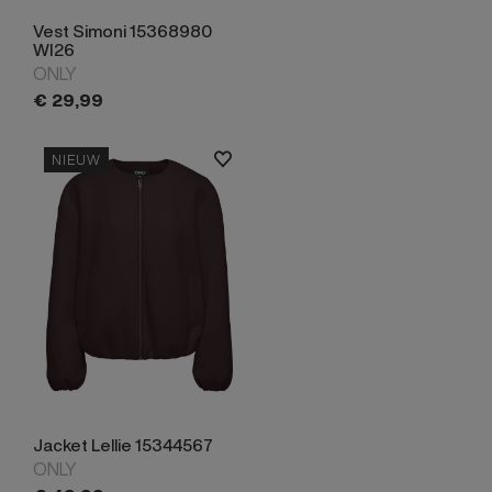
Vest Simoni 15368980
WI26
ONLY
€
29,
99
NIEUW
Jacket Lellie 15344567
ONLY