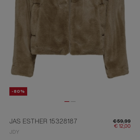
-80%
JAS ESTHER 15328187
€
59,
99
€
12,
00
JDY