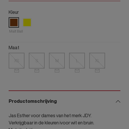
Kleur
Malt Ball
Maat
XS
S
M
L
XL
Productomschrijving
Jas Esther voor dames van het merk JDY.
Verkrijgbaar in de kleuren ivoor wit en bruin.