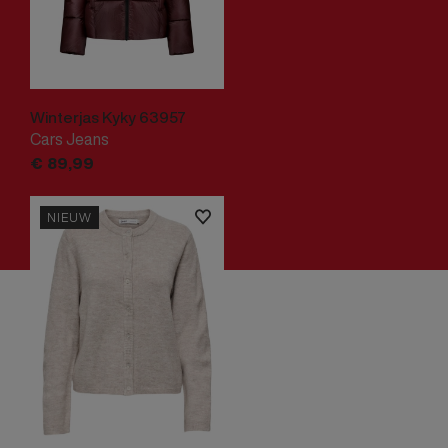
Winterjas Kyky 63957
Cars Jeans
€
89,
99
NIEUW