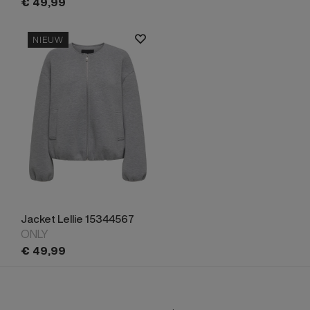
€
49,
99
NIEUW
Jacket Lellie 15344567
ONLY
€
49,
99