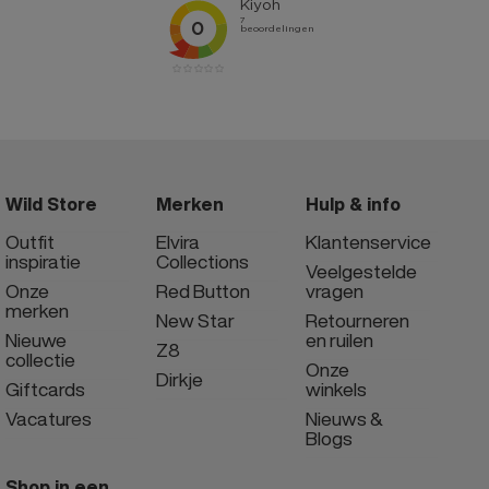
Wild Store
Merken
Hulp & info
Outfit
Elvira
Klantenservice
inspiratie
Collections
Veelgestelde
Onze
Red Button
vragen
merken
New Star
Retourneren
Nieuwe
en ruilen
Z8
collectie
Onze
Dirkje
Giftcards
winkels
Vacatures
Nieuws &
Blogs
Shop in een