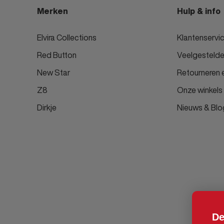
Merken
Hulp & info
Elvira Collections
Klantenservi
Red Button
Veelgestelde
New Star
Retourneren e
Z8
Onze winkels
Dirkje
Nieuws & Blo
De