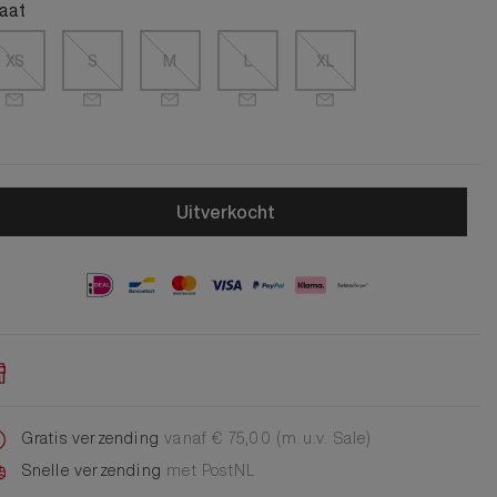
Alle Jongens Accessoires
aat
Cap
Giftset
XS
S
M
L
XL
DA Voet accessoire
DA Broche
Telefoonkoord
Alle Damesaccessoires
Uitverkocht
Gratis verzending
vanaf € 75,00 (m.u.v. Sale)
Snelle verzending
met PostNL