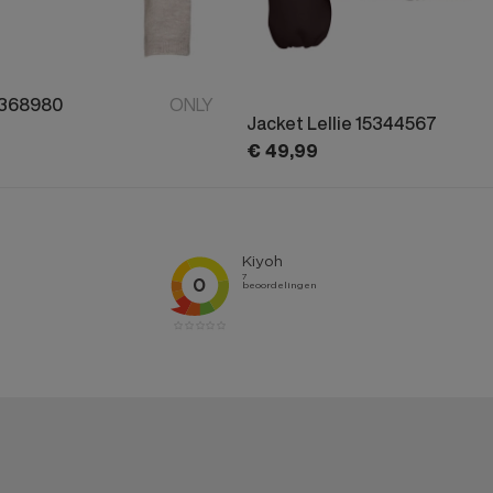
5368980
ONLY
Jacket Lellie 15344567
€
49,
99