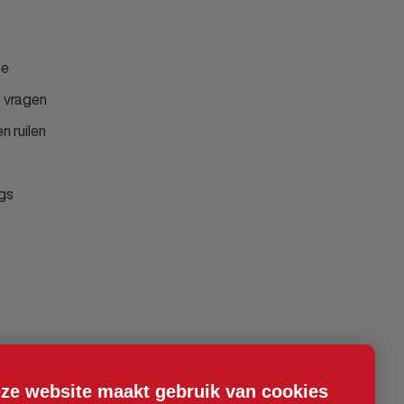
ce
 vragen
n ruilen
gs
ze website maakt gebruik van cookies