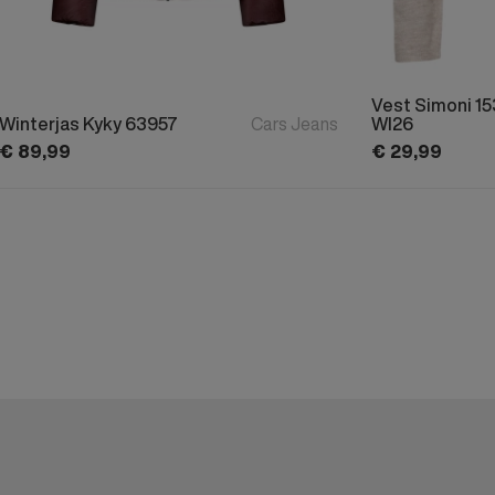
Vest Simoni 1
Winterjas Kyky 63957
Cars Jeans
WI26
€
89,
99
€
29,
99