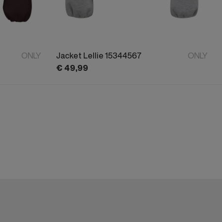
ONLY
Jacket Lellie 15344567
ONLY
€
49,
99