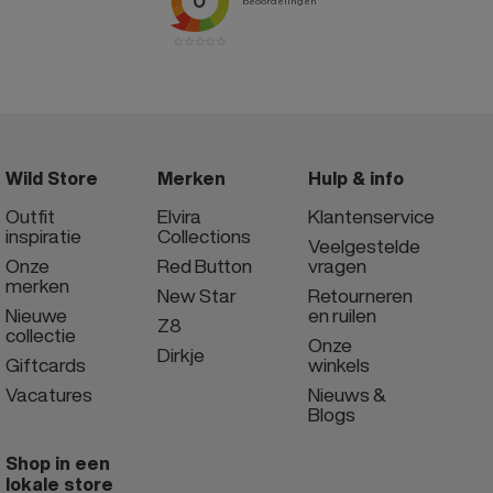
Wild Store
Merken
Hulp & info
Outfit
Elvira
Klantenservice
inspiratie
Collections
Veelgestelde
Onze
Red Button
vragen
merken
New Star
Retourneren
Nieuwe
en ruilen
Z8
collectie
Onze
Dirkje
Giftcards
winkels
Vacatures
Nieuws &
Blogs
Shop in een
lokale store