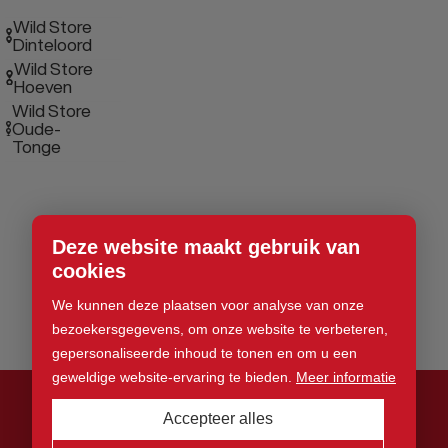
Wild Store
Dinteloord
Wild Store
Hoeven
Wild Store
Oude-
Tonge
Deze website maakt gebruik van
cookies
We kunnen deze plaatsen voor analyse van onze
bezoekersgegevens, om onze website te verbeteren,
gepersonaliseerde inhoud te tonen en om u een
geweldige website-ervaring te bieden.
Meer informatie
Accepteer alles
© 2026 Wild Store. Alle rechten voorbehouden