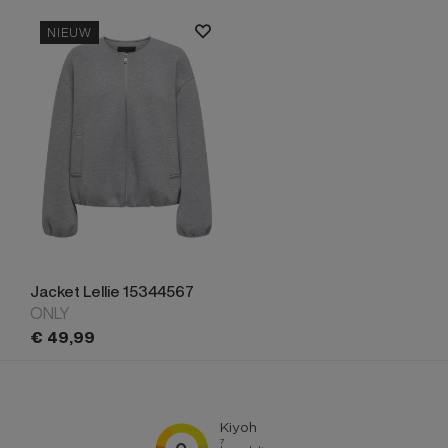
NIEUW
Jacket Lellie 15344567
ONLY
€
49,
99