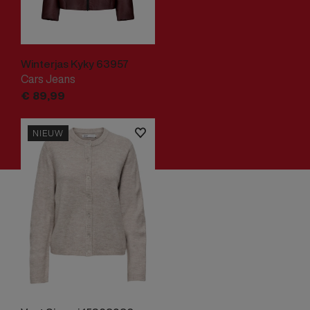
Winterjas Kyky 63957
Cars Jeans
€
89,
99
NIEUW