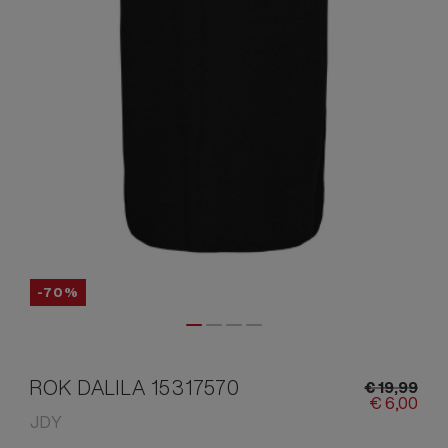
-70%
ROK DALILA 15317570
€
19,
99
€
6,
00
JDY