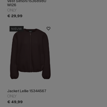
Vest Simoni 15368980
WI26
ONLY
€
29,
99
NIEUW
Jacket Lellie 15344567
ONLY
€
49,
99